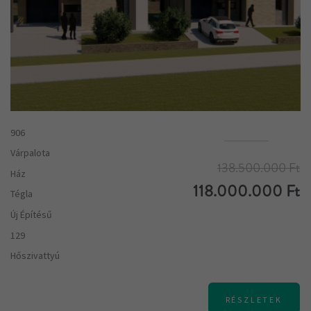
906
Várpalota
138.500.000 Ft
Ház
118.000.000 Ft
Tégla
Új Építésű
129
Hőszivattyú
RÉSZLETEK