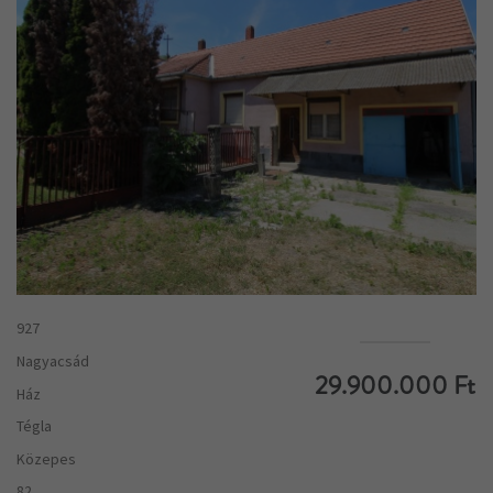
927
Nagyacsád
29.900.000 Ft
Ház
Tégla
Közepes
82