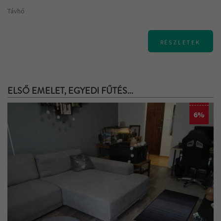
Távhő
RÉSZLETEK
ELSŐ EMELET, EGYEDI FŰTÉS...
6%