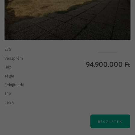
776
Veszprém
94.900.000 Ft
Ház
Tégla
Felújítandó
130
Cirkó
RÉSZLETEK