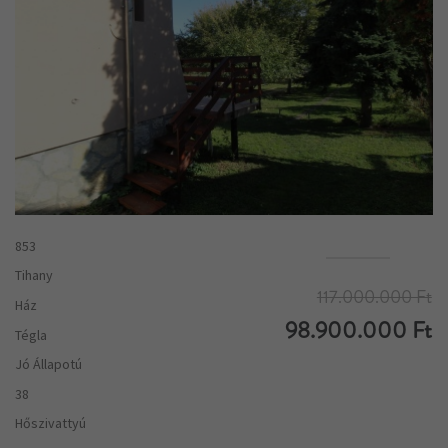
853
Tihany
117.000.000 Ft
Ház
98.900.000 Ft
Tégla
Jó Állapotú
38
Hőszivattyú