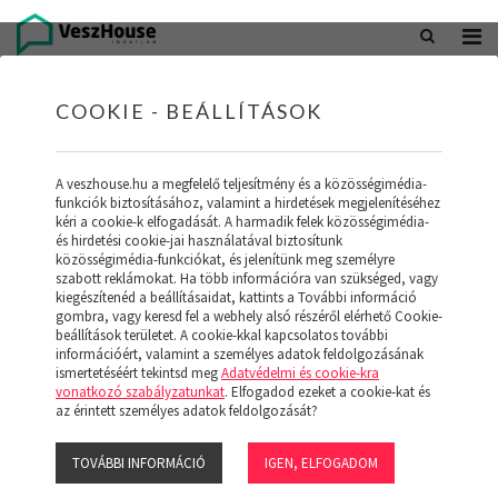
+36 20 402 5098
office@veszhouse.hu
COOKIE - BEÁLLÍTÁSOK
A veszhouse.hu a megfelelő teljesítmény és a közösségimédia-
funkciók biztosításához, valamint a hirdetések megjelenítéséhez
kéri a cookie-k elfogadását. A harmadik felek közösségimédia-
és hirdetési cookie-jai használatával biztosítunk
közösségimédia-funkciókat, és jelenítünk meg személyre
szabott reklámokat. Ha több információra van szükséged, vagy
kiegészítenéd a beállításaidat, kattints a További információ
gombra, vagy keresd fel a webhely alsó részéről elérhető Cookie-
INGATLAN KÉSZLETÜNK
beállítások területet. A cookie-kkal kapcsolatos további
információért, valamint a személyes adatok feldolgozásának
ismertetéséért tekintsd meg
Adatvédelmi és cookie-kra
(19)
vonatkozó szabályzatunkat
. Elfogadod ezeket a cookie-kat és
az érintett személyes adatok feldolgozását?
TOVÁBBI INFORMÁCIÓ
IGEN, ELFOGADOM
Szűrő megjelenítése