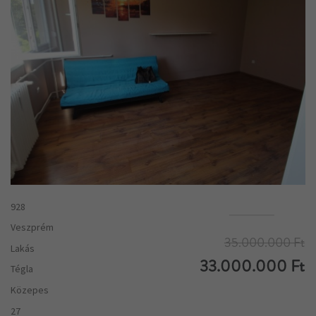
928
Veszprém
35.000.000 Ft
Lakás
33.000.000 Ft
Tégla
Közepes
27