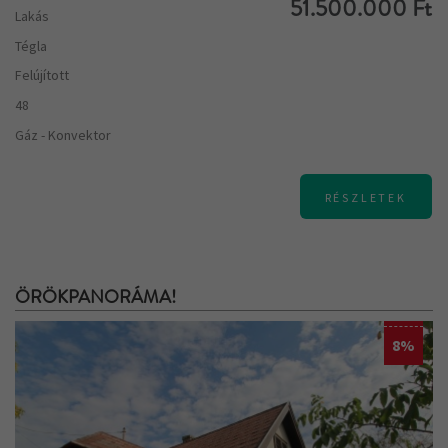
51.500.000 Ft
Lakás
Tégla
Felújított
48
Gáz - Konvektor
RÉSZLETEK
ÖRÖKPANORÁMA!
8%