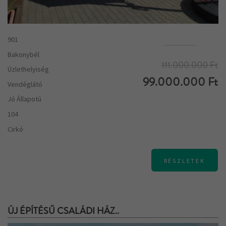
901
Bakonybél
111.000.000 Ft
Üzlethelyiség
99.000.000 Ft
Vendéglátó
Jó Állapotú
104
Cirkó
RÉSZLETEK
ÚJ ÉPÍTÉSŰ CSALÁDI HÁZ..