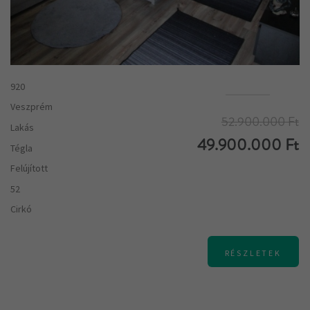
920
Veszprém
52.900.000 Ft
Lakás
49.900.000 Ft
Tégla
Felújított
52
Cirkó
RÉSZLETEK