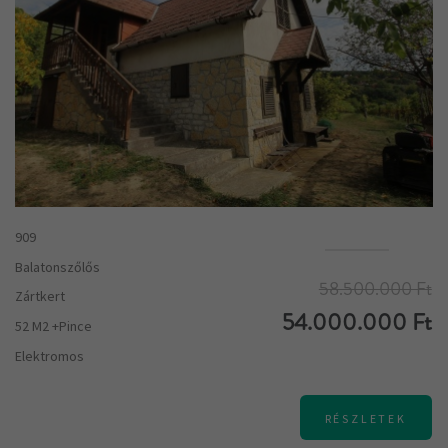
909
Balatonszőlős
58.500.000 Ft
Zártkert
54.000.000 Ft
52 M2 +pince
Elektromos
RÉSZLETEK