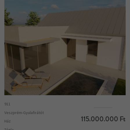
911
Veszprém-Gyulafirátót
115.000.000 Ft
Ház
Tégla