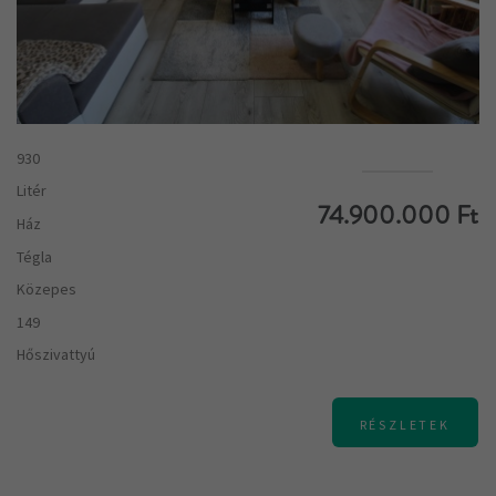
930
Litér
74.900.000 Ft
Ház
Tégla
Közepes
149
Hőszivattyú
RÉSZLETEK