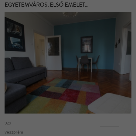
EGYETEMVÁROS, ELSŐ EMELET...
929
Veszprém