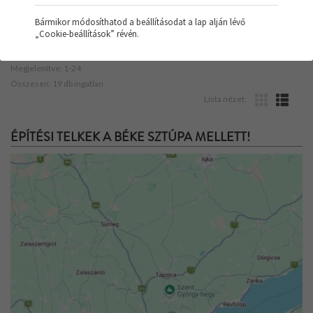
Bármikor módosíthatod a beállításodat a lap alján lévő
„Cookie-beállítások” révén.
Rendezés:
Ár
Népszerű
Megjelenítve: 1-24
Összesen: 19 db ingatlan
Lista nézet:
ÉPÍTÉSI TELKEK A BÉKE SZTÚPA MELLETT!