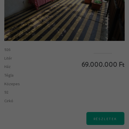
926
Litér
69.000.000 Ft
Ház
Tégla
Közepes
92
Cirkó
RÉSZLETEK