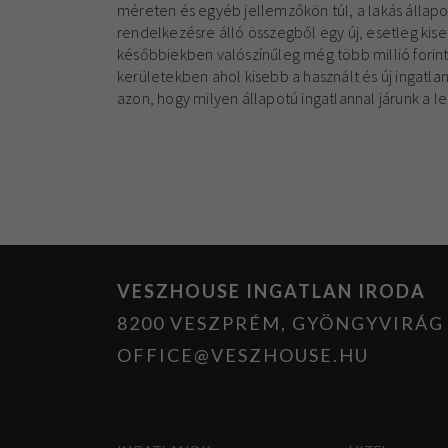
méreten és egyéb jellemzőkön túl, a lakás állapo
rendelkezésre álló összegből egy új, esetleg kise
későbbiekben valószínűleg még több millió forinto
kerületekben ahol kisebb a használt és új ingatla
azon, hogy milyen állapotú ingatlannal járunk a 
VESZHOUSE INGATLAN IRODA
8200 VESZPRÉM, GYÖNGYVIRÁG U
OFFICE@VESZHOUSE.HU