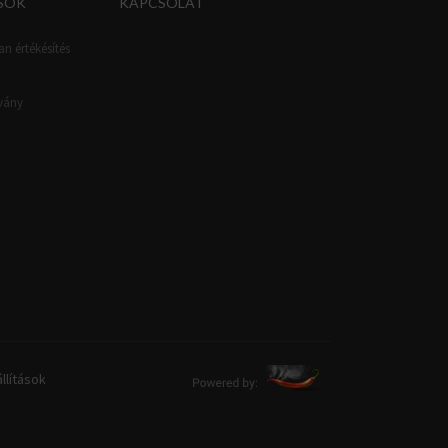
SOK
KAPCSOLAT
an értékésítés
tvány
llítások