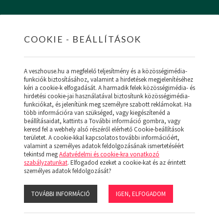
COOKIE - BEÁLLÍTÁSOK
HOME
INGATLANOK
HITEL
RÓLUNK
SZ
A veszhouse.hu a megfelelő teljesítmény és a közösségimédia-
funkciók biztosításához, valamint a hirdetések megjelenítéséhez
kéri a cookie-k elfogadását. A harmadik felek közösségimédia- és
hirdetési cookie-jai használatával biztosítunk közösségimédia-
funkciókat, és jelenítünk meg személyre szabott reklámokat. Ha
ÚJ MENÜ
több információra van szükséged, vagy kiegészítenéd a
beállításaidat, kattints a További információ gombra, vagy
keresd fel a webhely alsó részéről elérhető Cookie-beállítások
területet. A cookie-kkal kapcsolatos további információért,
valamint a személyes adatok feldolgozásának ismertetéséért
tekintsd meg
Adatvédelmi és cookie-kra vonatkozó
szabályzatunkat
. Elfogadod ezeket a cookie-kat és az érintett
személyes adatok feldolgozását?
TOVÁBBI INFORMÁCIÓ
IGEN, ELFOGADOM