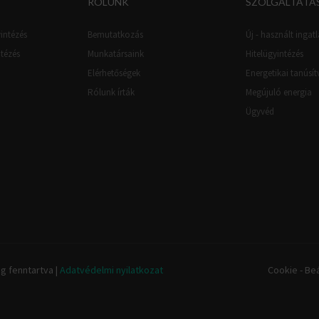
RÓLUNK
SZOLGÁLTATÁ
intézés
Bemutatkozás
Új - használt ingatl
ntézés
Munkatársaink
Hitelügyintézés
Elérhetőségek
Energetikai tanúsí
Rólunk írták
Megújuló energia
Ügyvéd
g fenntartva |
Adatvédelmi nyilatkozat
Cookie - Beá