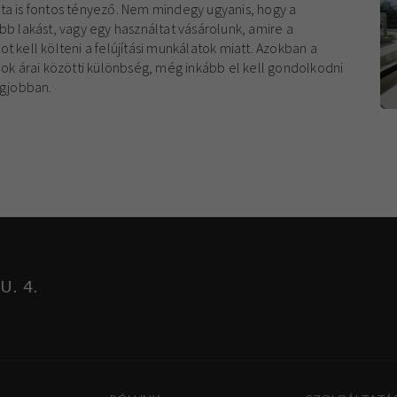
ta is fontos tényező. Nem mindegy ugyanis, hogy a
bb lakást, vagy egy használtat vásárolunk, amire a
t kell költeni a felújítási munkálatok miatt. Azokban a
nok árai közötti különbség, még inkább el kell gondolkodni
legjobban.
. 4.