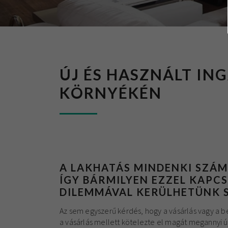
ÚJ ÉS HASZNÁLT IN
KÖRNYÉKÉN
A LAKHATÁS MINDENKI SZÁ
ÍGY BÁRMILYEN EZZEL KAP
DILEMMÁVAL KERÜLHETÜNK 
Az sem egyszerű kérdés, hogy a vásárlás vagy a bé
a vásárlás mellett kötelezte el magát megannyi ú