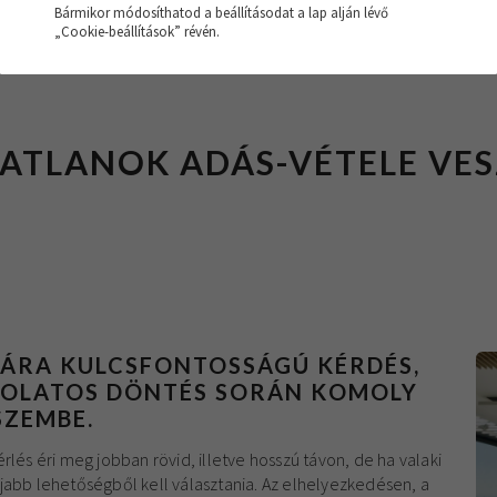
Bármikor módosíthatod a beállításodat a lap alján lévő
„Cookie-beállítások” révén.
GATLANOK ADÁS-VÉTELE VE
MÁRA KULCSFONTOSSÁGÚ KÉRDÉS,
CSOLATOS DÖNTÉS SORÁN KOMOLY
SZEMBE.
rlés éri meg jobban rövid, illetve hosszú távon, de ha valaki
jabb lehetőségből kell választania. Az elhelyezkedésen, a