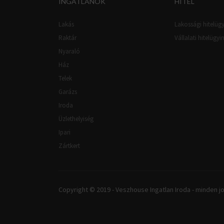
INGATLANOK
HITEL
Lakás
Lakossági hitelügy
Raktár
Vállalati hitelügyi
Nyaraló
Ház
Telek
Garázs
Iroda
Üzlethelyiség
Ipari
Zártkert
Copyright © 2019 - Veszhouse Ingatlan Iroda - minden jo