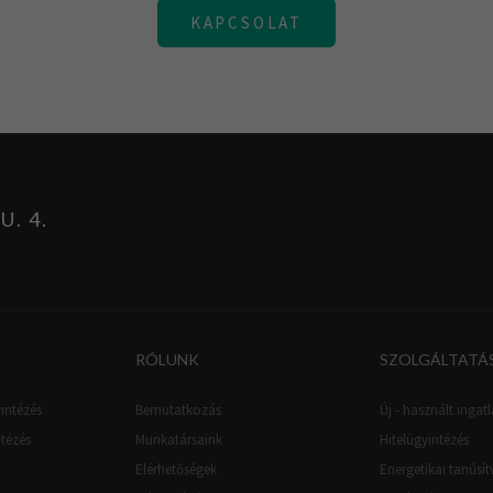
KAPCSOLAT
. 4.
RÓLUNK
SZOLGÁLTATÁ
intézés
Bemutatkozás
Új - használt ingatl
ntézés
Munkatársaink
Hitelügyintézés
Elérhetőségek
Energetikai tanúsí