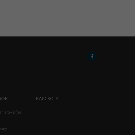
SOK
KAPCSOLAT
an értékésítés
tvány