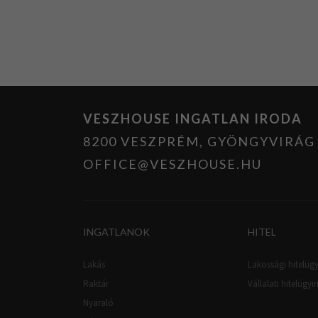
VESZHOUSE INGATLAN IRODA
8200 VESZPRÉM, GYÖNGYVIRÁG U
OFFICE@VESZHOUSE.HU
INGATLANOK
HITEL
Lakás
Lakossági hitelügy
Raktár
Vállalati hitelügyi
Nyaraló