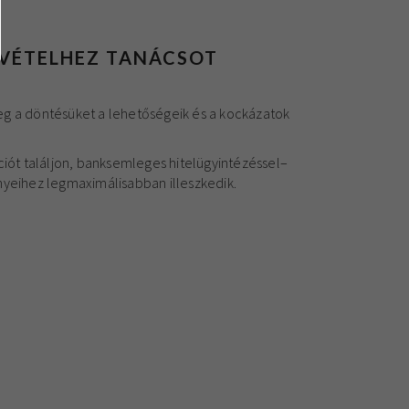
LVÉTELHEZ TANÁCSOT
eg a döntésüket a lehetőségeik és a kockázatok
ciót találjon, banksemleges hitelügyintézéssel–
nyeihez legmaximálisabban illeszkedik.