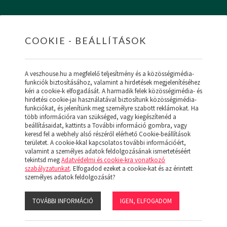
COOKIE - BEÁLLÍTÁSOK
HOME
INGATLANOK
HITEL
RÓLUNK
SZ
A veszhouse.hu a megfelelő teljesítmény és a közösségimédia-
funkciók biztosításához, valamint a hirdetések megjelenítéséhez
kéri a cookie-k elfogadását. A harmadik felek közösségimédia- és
hirdetési cookie-jai használatával biztosítunk közösségimédia-
funkciókat, és jelenítünk meg személyre szabott reklámokat. Ha
ÚJ MENÜ
több információra van szükséged, vagy kiegészítenéd a
beállításaidat, kattints a További információ gombra, vagy
keresd fel a webhely alsó részéről elérhető Cookie-beállítások
területet. A cookie-kkal kapcsolatos további információért,
valamint a személyes adatok feldolgozásának ismertetéséért
tekintsd meg
Adatvédelmi és cookie-kra vonatkozó
szabályzatunkat
. Elfogadod ezeket a cookie-kat és az érintett
személyes adatok feldolgozását?
TOVÁBBI INFORMÁCIÓ
IGEN, ELFOGADOM