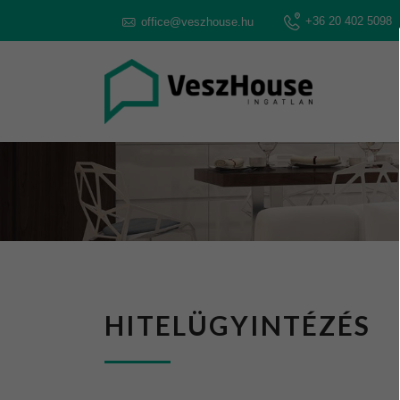
+36 20 402 5098
office@veszhouse.hu
HITELÜGYINTÉZÉS