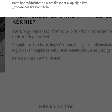
Bármikor módosíthatod a beállításodat a lap alján lévő
„Cookie-beállítások” révén.
MIÉRT ÉRDEMES ÖNNEK A HITELFE
KÉRNIE?
Azért, hogy naprakész információk birtokában hozhassák m
reális mérlegelésével.
Cégünk arra törekszik, hogy Ön számára olyan hitelkonstruk
legyen akár magánszemély, akár vállalkozás-, amely az igé
Keressen bizalommal Minket!