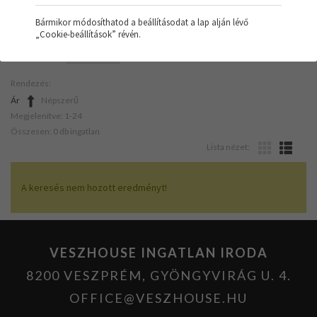
Bármikor módosíthatod a beállításodat a lap alján lévő
„Cookie-beállítások” révén.
SZŰRŐK:
IRODA
Rendezés:
Ár
Népszerű
Megjelenítve: 1-24
Összesen: 0 db ingatlan
Lista nézet:
A keresés nem hozott eredményt!
VESZHOUSE INGATLAN IRODA
8200 VESZPRÉM, GYÖNGYVIRÁG U. 4.
OFFICE@VESZHOUSE.HU