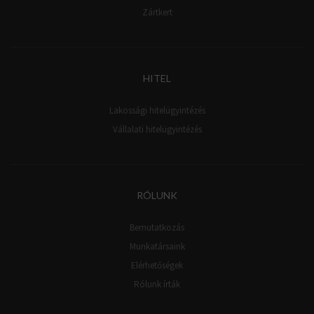
Zártkert
HITEL
Lakossági hitelügyintézés
Vállalati hitelügyintézés
RÓLUNK
Bemutatkozás
Munkatársaink
Elérhetőségek
Rólunk írták