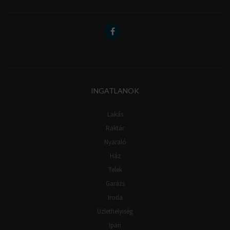
INGATLANOK
Lakás
Raktár
Nyaraló
Ház
Telek
Garázs
Iroda
Üzlethelyiség
Ipari