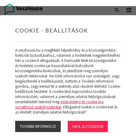
+36 20 402 5098
office@veszhouse.hu
COOKIE - BEÁLLÍTÁSOK
A veszhouse.hu a megfelelő teljesítmény és a közösségimédia-
funkciók biztosításához, valamint a hirdetések megjelenítéséhez
kéri a cookie-k elfogadását. A harmadik felek közösségimédia-
és hirdetési cookie-jai használatával biztosítunk
közösségimédia-funkciókat, és jelenítünk meg személyre
szabott reklámokat. Ha több információra van szükséged, vagy
kiegészítenéd a beállításaidat, kattints a További információ
gombra, vagy keresd fel a webhely alsó részéről elérhető Cookie-
INGATLAN KÉSZLETÜNK
beállítások területet. A cookie-kkal kapcsolatos további
információért, valamint a személyes adatok feldolgozásának
ismertetéséért tekintsd meg
Adatvédelmi és cookie-kra
(19)
vonatkozó szabályzatunkat
. Elfogadod ezeket a cookie-kat és
az érintett személyes adatok feldolgozását?
TOVÁBBI INFORMÁCIÓ
IGEN, ELFOGADOM
Szűrő megjelenítése