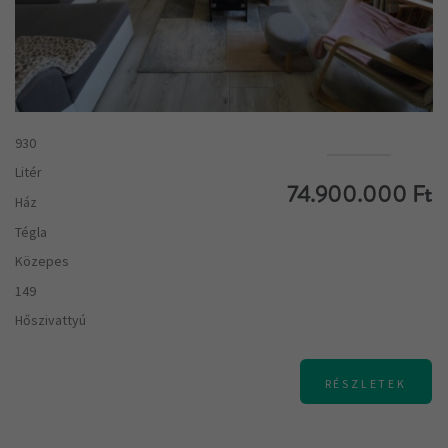
930
Litér
74.900.000 Ft
Ház
Tégla
Közepes
149
Hőszivattyú
RÉSZLETEK