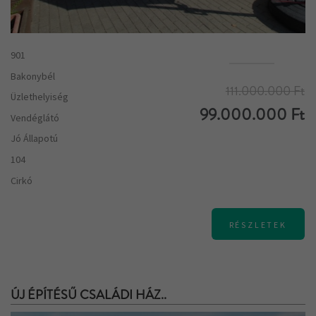
901
Bakonybél
111.000.000 Ft
Üzlethelyiség
99.000.000 Ft
Vendéglátó
Jó Állapotú
104
Cirkó
RÉSZLETEK
ÚJ ÉPÍTÉSŰ CSALÁDI HÁZ..