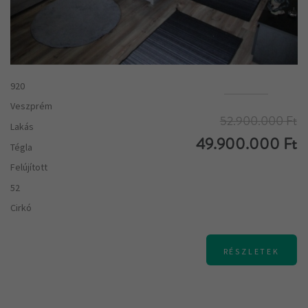
920
Veszprém
52.900.000 Ft
Lakás
49.900.000 Ft
Tégla
Felújított
52
Cirkó
RÉSZLETEK