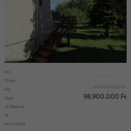
853
Tihany
117.000.000 Ft
Ház
98.900.000 Ft
Tégla
Jó Állapotú
38
Hőszivattyú