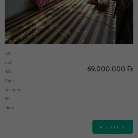
926
Litér
69.000.000 Ft
Ház
Tégla
Közepes
92
Cirkó
RÉSZLETEK