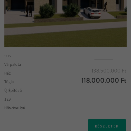
906
Várpalota
138.500.000 Ft
Ház
118.000.000 Ft
Tégla
Új Építésű
129
Hőszivattyú
RÉSZLETEK