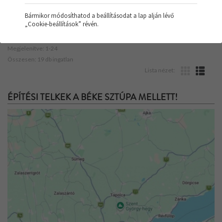
Bármikor módosíthatod a beállításodat a lap alján lévő
„Cookie-beállítások” révén.
Rendezés:
Ár
Népszerű
Megjelenítve: 1-24
Összesen: 19 db ingatlan
Lista nézet:
ÉPÍTÉSI TELKEK A BÉKE SZTÚPA MELLETT!