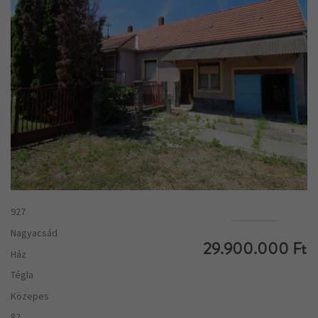
927
Nagyacsád
29.900.000 Ft
Ház
Tégla
Közepes
82