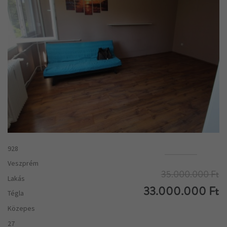
928
Veszprém
35.000.000 Ft
Lakás
33.000.000 Ft
Tégla
Közepes
27