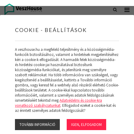
+36 20 402 5098
office@veszhouse.hu
COOKIE - BEÁLLÍTÁSOK
A veszhouse.hu a megfelelő teljesítmény és a közösségimédia-
funkciók biztosításához, valamint a hirdetések megjelenítéséhez
kéri a cookie-k elfogadását. A harmadik felek közösségimédia-
és hirdetési cookie-jai használatával biztosítunk
közösségimédia-funkciókat, és jelenítünk meg személyre
szabott reklámokat. Ha több információra van szükséged, vagy
kiegészítenéd a beállításaidat, kattints a További információ
gombra, vagy keresd fel a webhely alsó részéről elérhető Cookie-
INGATLAN KÉSZLETÜNK
beállítások területet. A cookie-kkal kapcsolatos további
információért, valamint a személyes adatok feldolgozásának
ismertetéséért tekintsd meg
Adatvédelmi és cookie-kra
(19)
vonatkozó szabályzatunkat
. Elfogadod ezeket a cookie-kat és
az érintett személyes adatok feldolgozását?
TOVÁBBI INFORMÁCIÓ
IGEN, ELFOGADOM
Szűrő megjelenítése