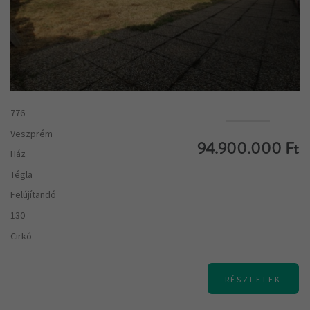
776
Veszprém
94.900.000 Ft
Ház
Tégla
Felújítandó
130
Cirkó
RÉSZLETEK