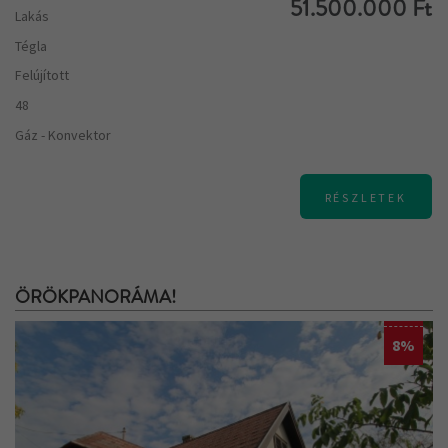
51.500.000 Ft
Lakás
Tégla
Felújított
48
Gáz - Konvektor
RÉSZLETEK
ÖRÖKPANORÁMA!
8%