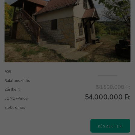
909
Balatonszőlős
58.500.000 Ft
Zártkert
54.000.000 Ft
52 M2 +pince
Elektromos
RÉSZLETEK