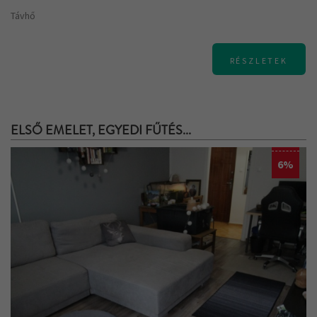
Távhő
RÉSZLETEK
ELSŐ EMELET, EGYEDI FŰTÉS...
6%