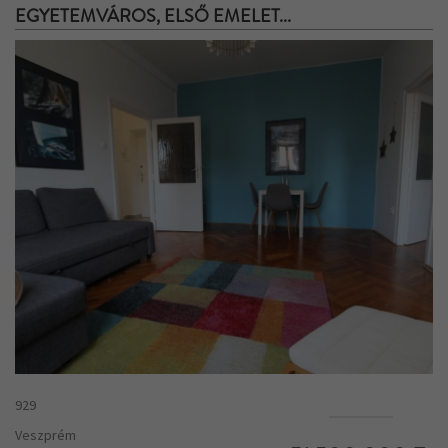
EGYETEMVÁROS, ELSŐ EMELET...
929
Veszprém