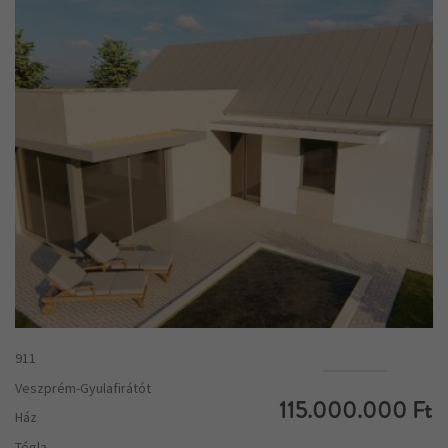
911
Veszprém-Gyulafirátót
115.000.000 Ft
Ház
Tégla