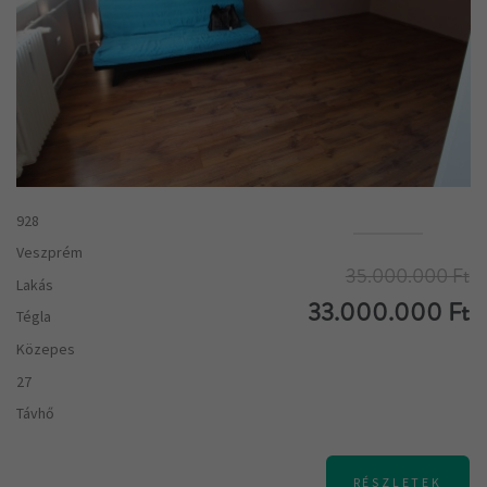
928
Veszprém
35.000.000 Ft
Lakás
33.000.000 Ft
Tégla
Közepes
27
Távhő
RÉSZLETEK