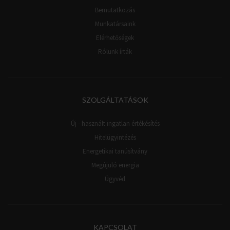
Bemutatkozás
Munkatársaink
Elérhetőségek
Rólunk írták
SZOLGÁLTATÁSOK
Új - használt ingatlan értékésítés
Hitelügyintézés
Energetikai tanúsítvány
Megújuló energia
Ügyvéd
KAPCSOLAT