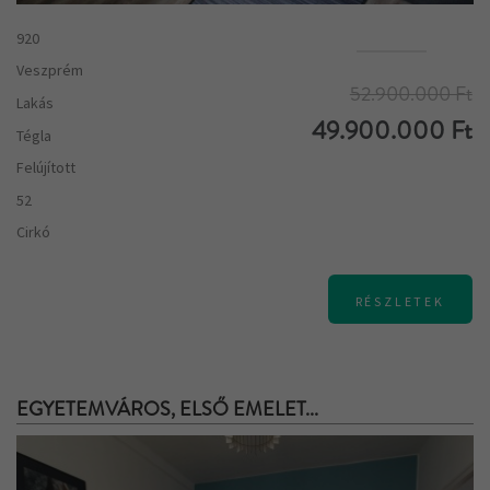
920
Veszprém
52.900.000 Ft
Lakás
49.900.000 Ft
Tégla
Felújított
52
Cirkó
RÉSZLETEK
EGYETEMVÁROS, ELSŐ EMELET...