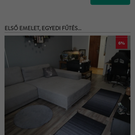
ELSŐ EMELET, EGYEDI FŰTÉS...
6%