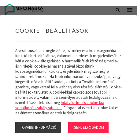
+36 20 402 5098
office@veszhouse.hu
COOKIE - BEÁLLÍTÁSOK
A veszhouse.hu a megfelelő teljesítmény és a közösségimédia-
funkciók biztosításához, valamint a hirdetések megjelenítéséhez
kéri a cookie-k elfogadását. A harmadik felek közösségimédia-
és hirdetési cookie-jai használatával biztosítunk
közösségimédia-funkciókat, és jelenítünk meg személyre
szabott reklámokat. Ha több információra van szükséged, vagy
kiegészítenéd a beállításaidat, kattints a További információ
gombra, vagy keresd fel a webhely alsó részéről elérhető Cookie-
INGATLAN KÉSZLETÜNK
beállítások területet. A cookie-kkal kapcsolatos további
információért, valamint a személyes adatok feldolgozásának
ismertetéséért tekintsd meg
Adatvédelmi és cookie-kra
(19)
vonatkozó szabályzatunkat
. Elfogadod ezeket a cookie-kat és
az érintett személyes adatok feldolgozását?
TOVÁBBI INFORMÁCIÓ
IGEN, ELFOGADOM
Szűrő megjelenítése