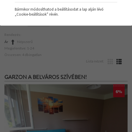
Bármikor módosíthatod a beállításodat a lap alján lévő
„Cookie-beállítások” révén.
SZŰRŐK:
LAKÁS
Rendezés:
Ár
Népszerű
Megjelenítve: 1-24
Összesen: 4 db ingatlan
Lista nézet:
GARZON A BELVÁROS SZÍVÉBEN!
6%