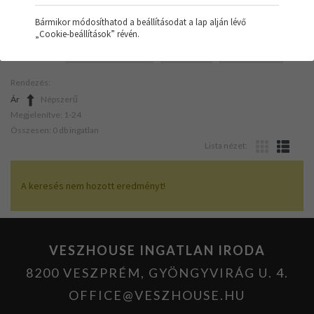
Bármikor módosíthatod a beállításodat a lap alján lévő
„Cookie-beállítások” révén.
SZŰRŐK:
ÜZLETHELYISÉG
TÖMB
ÁTLAGOS
Rendezés:
Ár
Népszerű
Megjelenítve: 1-24
Összesen: 0 db ingatlan
Lista nézet:
A keresés nem hozott eredményt!
VESZHOUSE INGATLAN IRODA
8200 VESZPRÉM, GYÖNGYVIRÁG U. 4.
OFFICE@VESZHOUSE.HU