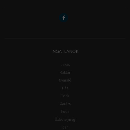
INGATLANOK
Lakás
Raktár
Nyaraló
Ház
Telek
Garázs
Iroda
Üzlethelyiség
Ipari