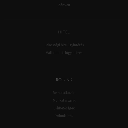
Zártkert
HITEL
Lakossági hitelügyintézés
Vállalati hitelügyintézés
RÓLUNK
Bemutatkozás
Munkatársaink
Elérhetőségek
Rólunk írták