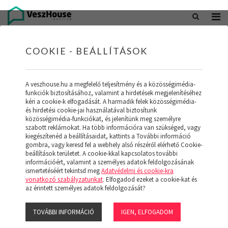
+36 20 402 5098
office@veszhouse.hu
COOKIE - BEÁLLÍTÁSOK
A veszhouse.hu a megfelelő teljesítmény és a közösségimédia-
funkciók biztosításához, valamint a hirdetések megjelenítéséhez
kéri a cookie-k elfogadását. A harmadik felek közösségimédia-
és hirdetési cookie-jai használatával biztosítunk
közösségimédia-funkciókat, és jelenítünk meg személyre
szabott reklámokat. Ha több információra van szükséged, vagy
kiegészítenéd a beállításaidat, kattints a További információ
gombra, vagy keresd fel a webhely alsó részéről elérhető Cookie-
INGATLAN KÉSZLETÜNK
beállítások területet. A cookie-kkal kapcsolatos további
információért, valamint a személyes adatok feldolgozásának
ismertetéséért tekintsd meg
Adatvédelmi és cookie-kra
(19)
vonatkozó szabályzatunkat
. Elfogadod ezeket a cookie-kat és
az érintett személyes adatok feldolgozását?
TOVÁBBI INFORMÁCIÓ
IGEN, ELFOGADOM
Szűrő megjelenítése