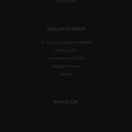
Rólunk írták
SZOLGÁLTATÁSOK
Új - használt ingatlan értékésítés
Hitelügyintézés
Energetikai tanúsítvány
Megújuló energia
Ügyvéd
KAPCSOLAT