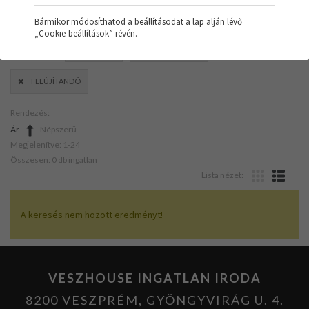
Bármikor módosíthatod a beállításodat a lap alján lévő
„Cookie-beállítások” révén.
SZŰRŐK:
GARÁZS
ELEKTROMOS
FELÚJÍTANDÓ
Rendezés:
Ár
Népszerű
Megjelenítve: 1-24
Összesen: 0 db ingatlan
Lista nézet:
A keresés nem hozott eredményt!
VESZHOUSE INGATLAN IRODA
8200 VESZPRÉM, GYÖNGYVIRÁG U. 4.