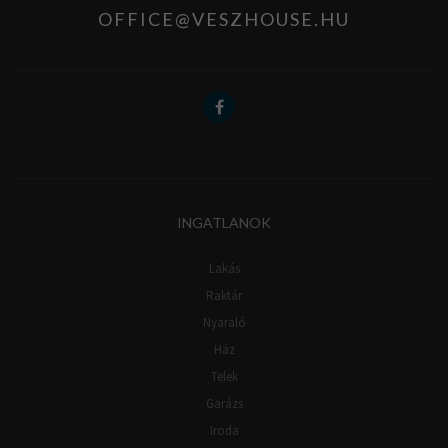
OFFICE@VESZHOUSE.HU
INGATLANOK
Lakás
Raktár
Nyaraló
Ház
Telek
Garázs
Iroda