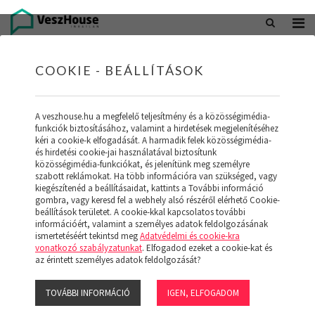
+36 20 402 5098
office@veszhouse.hu
COOKIE - BEÁLLÍTÁSOK
A veszhouse.hu a megfelelő teljesítmény és a közösségimédia-
funkciók biztosításához, valamint a hirdetések megjelenítéséhez
kéri a cookie-k elfogadását. A harmadik felek közösségimédia-
és hirdetési cookie-jai használatával biztosítunk
közösségimédia-funkciókat, és jelenítünk meg személyre
szabott reklámokat. Ha több információra van szükséged, vagy
kiegészítenéd a beállításaidat, kattints a További információ
gombra, vagy keresd fel a webhely alsó részéről elérhető Cookie-
INGATLAN KÉSZLETÜNK
beállítások területet. A cookie-kkal kapcsolatos további
információért, valamint a személyes adatok feldolgozásának
ismertetéséért tekintsd meg
Adatvédelmi és cookie-kra
(19)
vonatkozó szabályzatunkat
. Elfogadod ezeket a cookie-kat és
az érintett személyes adatok feldolgozását?
TOVÁBBI INFORMÁCIÓ
IGEN, ELFOGADOM
Szűrő megjelenítése