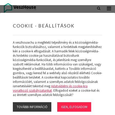
+36 20 402 5098
office@veszhouse.hu
COOKIE - BEÁLLÍTÁSOK
A veszhouse.hu a megfelelő teljesítmény és a közösségimédia-
funkciók biztosításához, valamint a hirdetések megjelenítéséhez
kéri a cookie-k elfogadását. A harmadik felek közösségimédia-
és hirdetési cookie-jai használatával biztosítunk
közösségimédia-funkciókat, és jelenítünk meg személyre
szabott reklámokat. Ha több információra van szükséged, vagy
kiegészítenéd a beállításaidat, kattints a További információ
gombra, vagy keresd fel a webhely alsó részéről elérhető Cookie-
INGATLAN KÉSZLETÜNK
beállítások területet. A cookie-kkal kapcsolatos további
információért, valamint a személyes adatok feldolgozásának
ismertetéséért tekintsd meg
Adatvédelmi és cookie-kra
(19)
vonatkozó szabályzatunkat
. Elfogadod ezeket a cookie-kat és
az érintett személyes adatok feldolgozását?
TOVÁBBI INFORMÁCIÓ
IGEN, ELFOGADOM
Szűrő megjelenítése