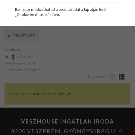
Bármikor módosíthatod a beállításodat a lap alján lévő
„Cookie-beállítások” révén.
SZŰRŐK:
ZÁRTKERT
CSERÉPKÁLYHA
FELÚJÍTANDÓ
Rendezés:
Ár
Népszerű
Megjelenítve: 1-24
Összesen: 0 db ingatlan
Lista nézet:
A keresés nem hozott eredményt!
VESZHOUSE INGATLAN IRODA
8200 VESZPRÉM, GYÖNGYVIRÁG U. 4.