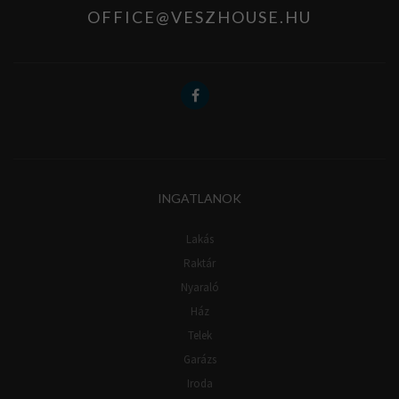
OFFICE@VESZHOUSE.HU
INGATLANOK
Lakás
Raktár
Nyaraló
Ház
Telek
Garázs
Iroda