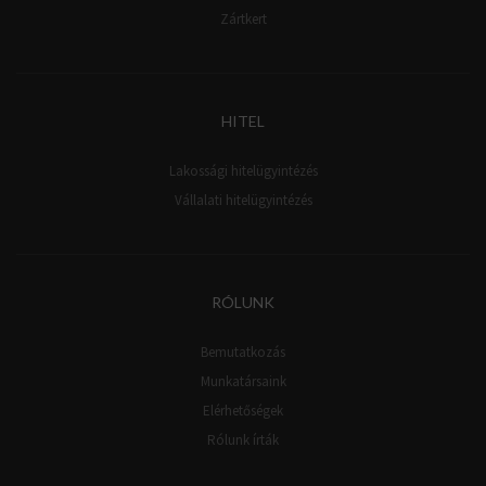
Zártkert
HITEL
Lakossági hitelügyintézés
Vállalati hitelügyintézés
RÓLUNK
Bemutatkozás
Munkatársaink
Elérhetőségek
Rólunk írták