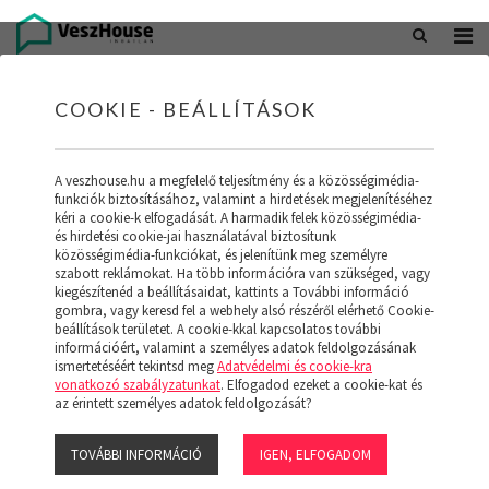
+36 20 402 5098
office@veszhouse.hu
COOKIE - BEÁLLÍTÁSOK
A veszhouse.hu a megfelelő teljesítmény és a közösségimédia-
funkciók biztosításához, valamint a hirdetések megjelenítéséhez
kéri a cookie-k elfogadását. A harmadik felek közösségimédia-
és hirdetési cookie-jai használatával biztosítunk
közösségimédia-funkciókat, és jelenítünk meg személyre
szabott reklámokat. Ha több információra van szükséged, vagy
kiegészítenéd a beállításaidat, kattints a További információ
gombra, vagy keresd fel a webhely alsó részéről elérhető Cookie-
INGATLAN KÉSZLETÜNK
beállítások területet. A cookie-kkal kapcsolatos további
információért, valamint a személyes adatok feldolgozásának
ismertetéséért tekintsd meg
Adatvédelmi és cookie-kra
(19)
vonatkozó szabályzatunkat
. Elfogadod ezeket a cookie-kat és
az érintett személyes adatok feldolgozását?
TOVÁBBI INFORMÁCIÓ
IGEN, ELFOGADOM
Szűrő megjelenítése