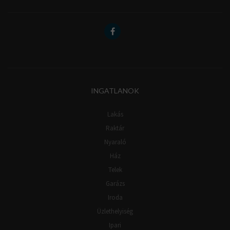
INGATLANOK
Lakás
Raktár
Nyaraló
Ház
Telek
Garázs
Iroda
Üzlethelyiség
Ipari