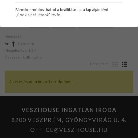
Bármikor módosíthatod a beállításodat a lap alján lévő
„Cookie-beállítások” révén.
SZŰRŐK:
IPARI
TÖMB
FELÚJÍTANDÓ
Rendezés:
Ár
Népszerű
Megjelenítve: 1-24
Összesen: 0 db ingatlan
Lista nézet:
A keresés nem hozott eredményt!
VESZHOUSE INGATLAN IRODA
8200 VESZPRÉM, GYÖNGYVIRÁG U. 4.
OFFICE@VESZHOUSE.HU