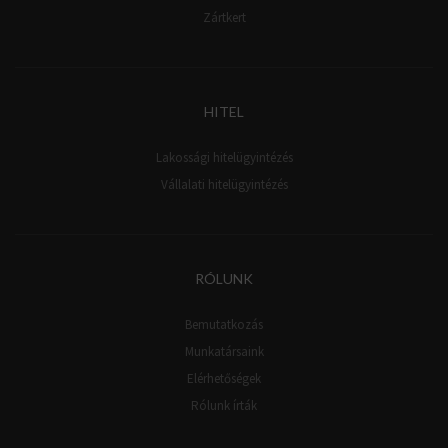
Zártkert
HITEL
Lakossági hitelügyintézés
Vállalati hitelügyintézés
RÓLUNK
Bemutatkozás
Munkatársaink
Elérhetőségek
Rólunk írták