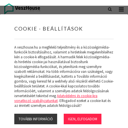
+36 20 402 5098
office@veszhouse.hu
COOKIE - BEÁLLÍTÁSOK
A veszhouse.hu a megfelelő teljesítmény és a közösségimédia-
funkciók biztosításához, valamint a hirdetések megjelenítéséhez
kéri a cookie-k elfogadását. A harmadik felek közösségimédia-
és hirdetési cookie-jai használatával biztosítunk
közösségimédia-funkciókat, és jelenítünk meg személyre
szabott reklámokat. Ha több információra van szükséged, vagy
kiegészítenéd a beállításaidat, kattints a További információ
gombra, vagy keresd fel a webhely alsó részéről elérhető Cookie-
INGATLAN KÉSZLETÜNK
beállítások területet. A cookie-kkal kapcsolatos további
információért, valamint a személyes adatok feldolgozásának
ismertetéséért tekintsd meg
Adatvédelmi és cookie-kra
(19)
vonatkozó szabályzatunkat
. Elfogadod ezeket a cookie-kat és
az érintett személyes adatok feldolgozását?
TOVÁBBI INFORMÁCIÓ
IGEN, ELFOGADOM
Szűrő megjelenítése