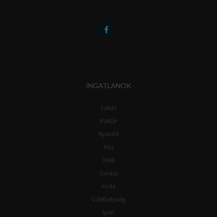
INGATLANOK
Lakás
Raktár
Nyaraló
Ház
Telek
Garázs
Iroda
Üzlethelyiség
Ipari