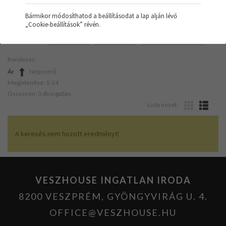
Bármikor módosíthatod a beállításodat a lap alján lévő
„Cookie-beállítások” révén.
SZŰRŐK:
GARÁZS
VEGYES
SZERKEZETKÉSZ
Rendezés:
Ár
Népszerű
Megjelenítve: 1-24
Összesen: 0 db ingatlan
Lista nézet:
A keresés nem hozott eredményt!
VESZHOUSE INGATLAN IRODA
8200 VESZPRÉM, GYÖNGYVIRÁG U. 4.
OFFICE@VESZHOUSE.HU