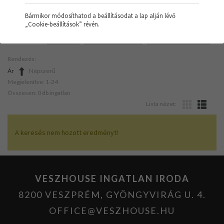
Bármikor módosíthatod a beállításodat a lap alján lévő
„Cookie-beállítások” révén.
SZŰRŐK:
HÁZ
HŐSZIVATTYÚ
SZERKEZETKÉSZ
Rendezés:
Ár
Népszerű
Megjelenítve: 1-24
Összesen: 0 db ingatlan
Lista nézet:
A keresés nem hozott eredményt!
VESZHOUSE INGATLAN IRODA
8200 VESZPRÉM, GYÖNGYVIRÁG U. 4.
OFFICE@VESZHOUSE.HU