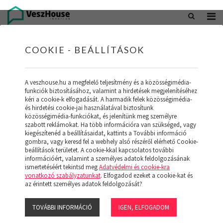
+36 20 402 5098
office@veszhouse.hu
COOKIE - BEÁLLÍTÁSOK
A veszhouse.hu a megfelelő teljesítmény és a közösségimédia-
funkciók biztosításához, valamint a hirdetések megjelenítéséhez
kéri a cookie-k elfogadását. A harmadik felek közösségimédia-
és hirdetési cookie-jai használatával biztosítunk
közösségimédia-funkciókat, és jelenítünk meg személyre
szabott reklámokat. Ha több információra van szükséged, vagy
kiegészítenéd a beállításaidat, kattints a További információ
gombra, vagy keresd fel a webhely alsó részéről elérhető Cookie-
INGATLAN KÉSZLETÜNK
beállítások területet. A cookie-kkal kapcsolatos további
információért, valamint a személyes adatok feldolgozásának
ismertetéséért tekintsd meg
Adatvédelmi és cookie-kra
(19)
vonatkozó szabályzatunkat
. Elfogadod ezeket a cookie-kat és
az érintett személyes adatok feldolgozását?
TOVÁBBI INFORMÁCIÓ
IGEN, ELFOGADOM
Szűrő megjelenítése