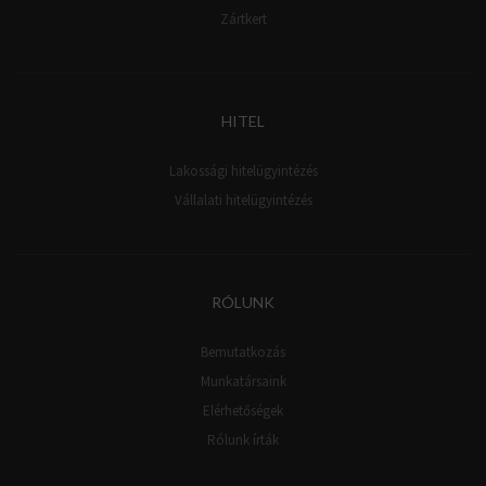
Zártkert
HITEL
Lakossági hitelügyintézés
Vállalati hitelügyintézés
RÓLUNK
Bemutatkozás
Munkatársaink
Elérhetőségek
Rólunk írták