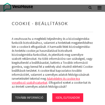
+36 20 402 5098
office@veszhouse.hu
COOKIE - BEÁLLÍTÁSOK
A veszhouse.hu a megfelelő teljesítmény és a közösségimédia-
funkciók biztosításához, valamint a hirdetések megjelenítéséhez
kéri a cookie-k elfogadását. A harmadik felek közösségimédia-
és hirdetési cookie-jai használatával biztosítunk
közösségimédia-funkciókat, és jelenítünk meg személyre
szabott reklámokat. Ha több információra van szükséged, vagy
kiegészítenéd a beállításaidat, kattints a További információ
gombra, vagy keresd fel a webhely alsó részéről elérhető Cookie-
INGATLAN KÉSZLETÜNK
beállítások területet. A cookie-kkal kapcsolatos további
információért, valamint a személyes adatok feldolgozásának
ismertetéséért tekintsd meg
Adatvédelmi és cookie-kra
(19)
vonatkozó szabályzatunkat
. Elfogadod ezeket a cookie-kat és
az érintett személyes adatok feldolgozását?
TOVÁBBI INFORMÁCIÓ
IGEN, ELFOGADOM
Szűrő megjelenítése