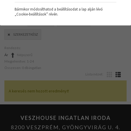
Bármikor módosíthatod a beállításodat a lap alján lévő
„Cookie-beállítások” révén.
SZŰRŐK:
NYARALÓ
ELEKTROMOS
SZERKEZETKÉSZ
Rendezés:
Ár
Népszerű
Megjelenítve: 1-24
Összesen: 0 db ingatlan
Lista nézet:
A keresés nem hozott eredményt!
VESZHOUSE INGATLAN IRODA
8200 VESZPRÉM, GYÖNGYVIRÁG U. 4.