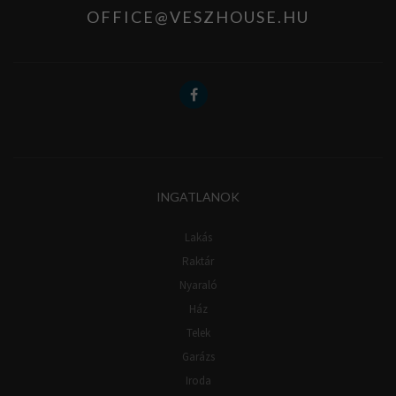
OFFICE@VESZHOUSE.HU
INGATLANOK
Lakás
Raktár
Nyaraló
Ház
Telek
Garázs
Iroda