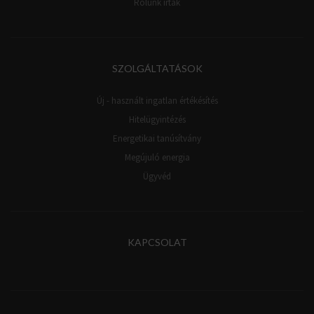
Rólunk írták
SZOLGÁLTATÁSOK
Új - használt ingatlan értékésítés
Hitelügyintézés
Energetikai tanúsítvány
Megújuló energia
Ügyvéd
KAPCSOLAT