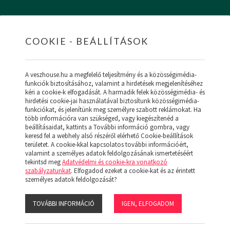
COOKIE - BEÁLLÍTÁSOK
HOME
INGATLANOK
HITEL
RÓLUNK
SZ
A veszhouse.hu a megfelelő teljesítmény és a közösségimédia-
funkciók biztosításához, valamint a hirdetések megjelenítéséhez
kéri a cookie-k elfogadását. A harmadik felek közösségimédia- és
hirdetési cookie-jai használatával biztosítunk közösségimédia-
funkciókat, és jelenítünk meg személyre szabott reklámokat. Ha
ÚJ MENÜ
több információra van szükséged, vagy kiegészítenéd a
NK (19)
beállításaidat, kattints a További információ gombra, vagy
keresd fel a webhely alsó részéről elérhető Cookie-beállítások
területet. A cookie-kkal kapcsolatos további információért,
valamint a személyes adatok feldolgozásának ismertetéséért
tekintsd meg
Adatvédelmi és cookie-kra vonatkozó
szabályzatunkat
. Elfogadod ezeket a cookie-kat és az érintett
:
személyes adatok feldolgozását?
NAPELEMES
SZERKEZETKÉSZ
TOVÁBBI INFORMÁCIÓ
IGEN, ELFOGADOM
s:
Ár
Népszerű
Megjelenítve: 1-24
Összesen: 0 db ingatlan