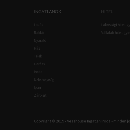
INGATLANOK
HITEL
Lakás
Lakossági hitelügy
Raktár
Vállalati hitelügyi
Nyaraló
Ház
Telek
Garázs
Iroda
Üzlethelyiség
Ipari
Zártkert
Copyright © 2019 - Veszhouse Ingatlan Iroda - minden jo