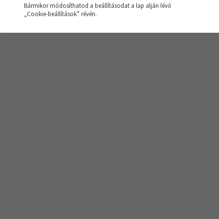
Bármikor módosíthatod a beállításodat a lap alján lévő
sés nem hozott eredményt!
„Cookie-beállítások” révén.