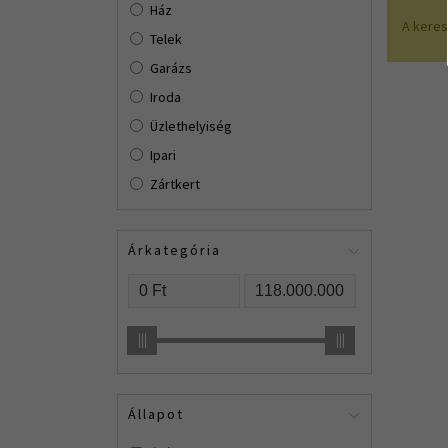
Ház
A kere
Telek
Garázs
Iroda
Üzlethelyiség
Ipari
Zártkert
Árkategória
Állapot