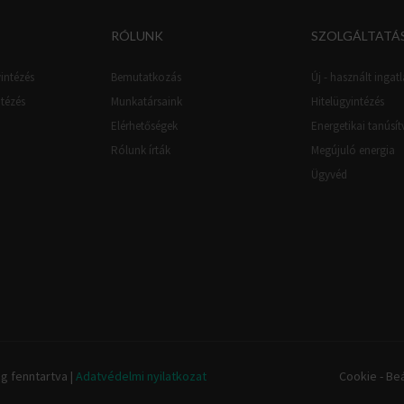
RÓLUNK
SZOLGÁLTATÁ
intézés
Bemutatkozás
Új - használt ingatl
ntézés
Munkatársaink
Hitelügyintézés
Elérhetőségek
Energetikai tanúsí
Rólunk írták
Megújuló energia
Ügyvéd
g fenntartva |
Adatvédelmi nyilatkozat
Cookie - Beá