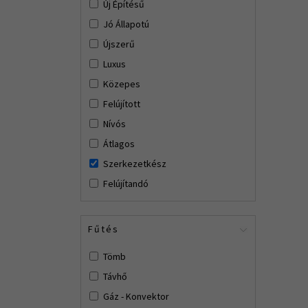
Új Építésű
Jó Állapotú
Újszerű
Luxus
Közepes
Felújított
Nívós
Átlagos
Szerkezetkész
Felújítandó
Fűtés
Tömb
Távhő
Gáz - Konvektor