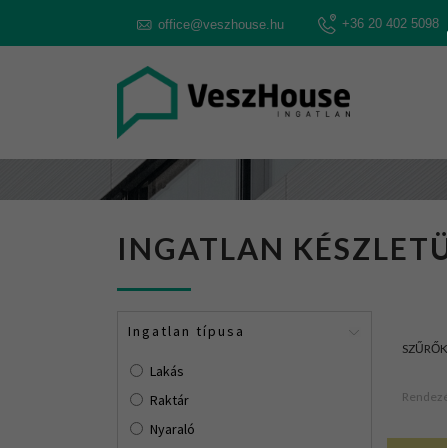
+36 20 402 5098
office@veszhouse.hu
INGATLAN KÉSZLETÜ
Ingatlan típusa
SZŰRŐK
Lakás
Rendezé
Raktár
Nyaraló