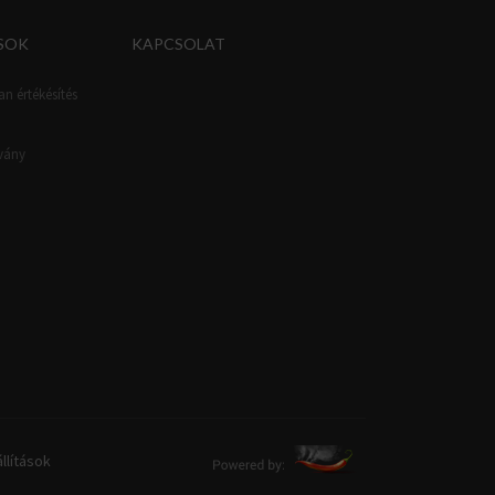
SOK
KAPCSOLAT
an értékésítés
tvány
llítások