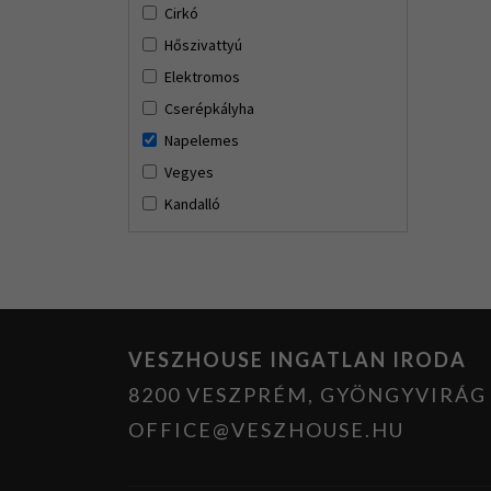
Cirkó
Hőszivattyú
Elektromos
Cserépkályha
Napelemes
Vegyes
Kandalló
VESZHOUSE INGATLAN IRODA
8200 VESZPRÉM, GYÖNGYVIRÁG U
OFFICE@VESZHOUSE.HU