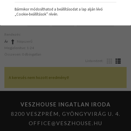
Bármikor módosíthatod a beállításodat a lap alján lévő
„Cookie-beállítások” révén.
SZŰRŐK:
IRODA
TÖMB
SZERKEZETKÉSZ
Rendezés:
Ár
Népszerű
Megjelenítve: 1-24
Összesen: 0 db ingatlan
Lista nézet:
A keresés nem hozott eredményt!
VESZHOUSE INGATLAN IRODA
8200 VESZPRÉM, GYÖNGYVIRÁG U. 4.
OFFICE@VESZHOUSE.HU