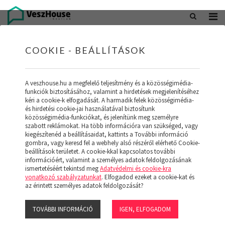
+36 20 402 5098
office@veszhouse.hu
COOKIE - BEÁLLÍTÁSOK
A veszhouse.hu a megfelelő teljesítmény és a közösségimédia-
funkciók biztosításához, valamint a hirdetések megjelenítéséhez
kéri a cookie-k elfogadását. A harmadik felek közösségimédia-
és hirdetési cookie-jai használatával biztosítunk
közösségimédia-funkciókat, és jelenítünk meg személyre
szabott reklámokat. Ha több információra van szükséged, vagy
kiegészítenéd a beállításaidat, kattints a További információ
gombra, vagy keresd fel a webhely alsó részéről elérhető Cookie-
INGATLAN KÉSZLETÜNK
beállítások területet. A cookie-kkal kapcsolatos további
információért, valamint a személyes adatok feldolgozásának
ismertetéséért tekintsd meg
Adatvédelmi és cookie-kra
(19)
vonatkozó szabályzatunkat
. Elfogadod ezeket a cookie-kat és
az érintett személyes adatok feldolgozását?
TOVÁBBI INFORMÁCIÓ
IGEN, ELFOGADOM
Szűrő megjelenítése