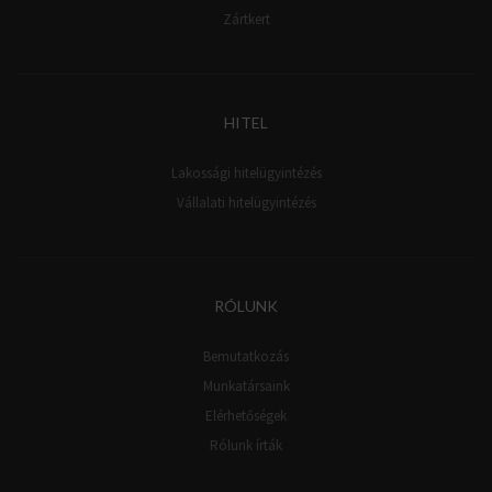
Zártkert
HITEL
Lakossági hitelügyintézés
Vállalati hitelügyintézés
RÓLUNK
Bemutatkozás
Munkatársaink
Elérhetőségek
Rólunk írták