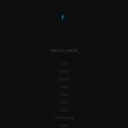
INGATLANOK
Lakás
Raktár
Nyaraló
Ház
Telek
Garázs
Iroda
Üzlethelyiség
Ipari