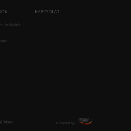
SOK
KAPCSOLAT
an értékésítés
tvány
llítások