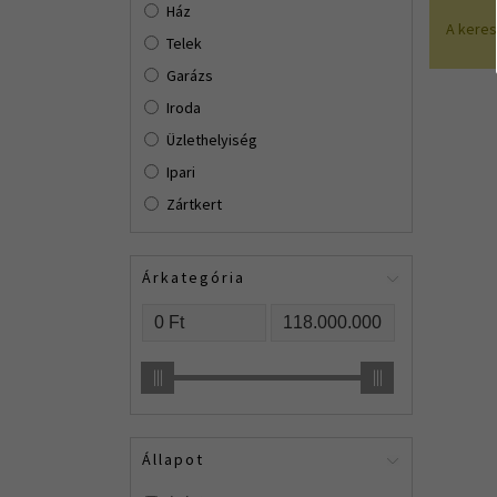
Ház
A kere
Telek
Garázs
Iroda
Üzlethelyiség
Ipari
Zártkert
Árkategória
Állapot