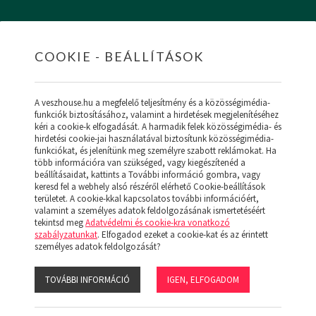
COOKIE - BEÁLLÍTÁSOK
HOME
INGATLANOK
HITEL
RÓLUNK
SZ
A veszhouse.hu a megfelelő teljesítmény és a közösségimédia-
funkciók biztosításához, valamint a hirdetések megjelenítéséhez
kéri a cookie-k elfogadását. A harmadik felek közösségimédia- és
hirdetési cookie-jai használatával biztosítunk közösségimédia-
funkciókat, és jelenítünk meg személyre szabott reklámokat. Ha
ÚJ MENÜ
több információra van szükséged, vagy kiegészítenéd a
NK (19)
beállításaidat, kattints a További információ gombra, vagy
keresd fel a webhely alsó részéről elérhető Cookie-beállítások
területet. A cookie-kkal kapcsolatos további információért,
valamint a személyes adatok feldolgozásának ismertetéséért
tekintsd meg
Adatvédelmi és cookie-kra vonatkozó
szabályzatunkat
. Elfogadod ezeket a cookie-kat és az érintett
:
személyes adatok feldolgozását?
GÁZ - KONVEKTOR
ÚJSZERŰ
TOVÁBBI INFORMÁCIÓ
IGEN, ELFOGADOM
s:
Ár
Népszerű
Megjelenítve: 1-24
Összesen: 0 db ingatlan