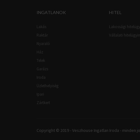
INGATLANOK
HITEL
Lakás
Lakossági hitelügy
Raktár
Vállalati hitelügyi
Nyaraló
Ház
Telek
Garázs
Iroda
Üzlethelyiség
Ipari
Zártkert
Copyright © 2019 - Veszhouse Ingatlan Iroda - minden jo