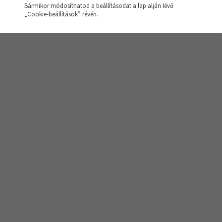
Bármikor módosíthatod a beállításodat a lap alján lévő
sés nem hozott eredményt!
„Cookie-beállítások” révén.