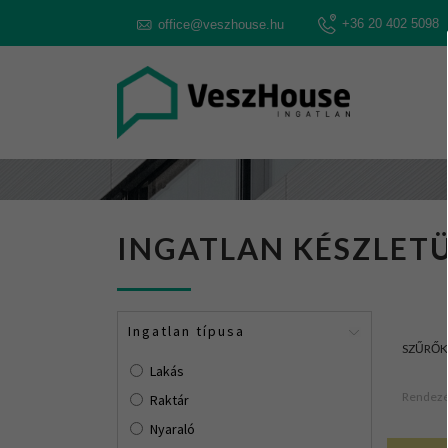
+36 20 402 5098
office@veszhouse.hu
INGATLAN KÉSZLETÜ
Ingatlan típusa
SZŰRŐK
Lakás
Rendezé
Raktár
Nyaraló