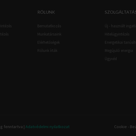
RÓLUNK
SZOLGÁLTATÁ
intézés
Bemutatkozás
Új - használt ingatl
ntézés
Munkatársaink
Hitelügyintézés
Elérhetőségek
Energetikai tanúsí
Rólunk írták
Megújuló energia
Ügyvéd
g fenntartva |
Adatvédelmi nyilatkozat
Cookie - Beá