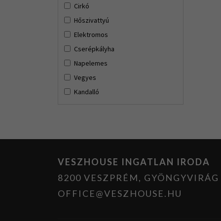
Cirkó
Hőszivattyú
Elektromos
Cserépkályha
Napelemes
Vegyes
Kandalló
VESZHOUSE INGATLAN IRODA
8200 VESZPRÉM, GYÖNGYVIRÁG U
OFFICE@VESZHOUSE.HU