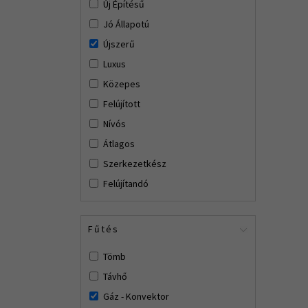
Új Építésű
Jó Állapotú
Újszerű
Luxus
Közepes
Felújított
Nívós
Átlagos
Szerkezetkész
Felújítandó
Fűtés
Tömb
Távhő
Gáz - Konvektor