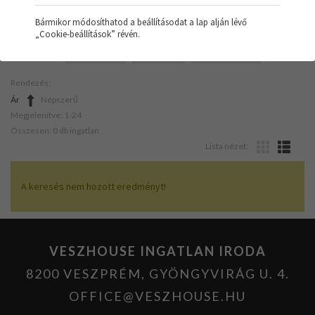
Bármikor módosíthatod a beállításodat a lap alján lévő
„Cookie-beállítások” révén.
SZŰRŐK:
GARÁZS
CIRKÓ
ÚJ ÉPÍTÉSŰ
Rendezés:
Ár
Népszerű
Megjelenítve: 1-24
Összesen: 0 db ingatlan
Lista nézet:
A keresés nem hozott eredményt!
VESZHOUSE INGATLAN IRODA
8200 VESZPRÉM, GYÖNGYVIRÁG U. 4.
OFFICE@VESZHOUSE.HU