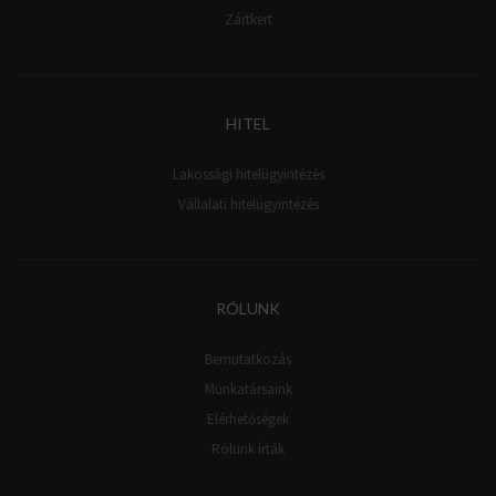
Zártkert
HITEL
Lakossági hitelügyintézés
Vállalati hitelügyintézés
RÓLUNK
Bemutatkozás
Munkatársaink
Elérhetőségek
Rólunk írták