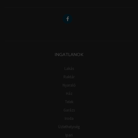
INGATLANOK
Lakás
Raktár
Nyaraló
Ház
Telek
Garázs
Iroda
Üzlethelyiség
Ipari