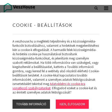
+36 20 402 5098
office@veszhouse.hu
COOKIE - BEÁLLÍTÁSOK
A veszhouse.hu a megfelelő teljesítmény és a közösségimédia-
funkciók biztosításához, valamint a hirdetések megjelenítéséhez
kéri a cookie-k elfogadását. A harmadik felek közösségimédia-
és hirdetési cookie-jai használatával biztosítunk
közösségimédia-funkciókat, és jelenítünk meg személyre
szabott reklámokat. Ha több információra van szükséged, vagy
kiegészítenéd a beállításaidat, kattints a További információ
gombra, vagy keresd fel a webhely alsó részéről elérhető Cookie-
INGATLAN KÉSZLETÜNK
beállítások területet. A cookie-kkal kapcsolatos további
információért, valamint a személyes adatok feldolgozásának
ismertetéséért tekintsd meg
Adatvédelmi és cookie-kra
(19)
vonatkozó szabályzatunkat
. Elfogadod ezeket a cookie-kat és
az érintett személyes adatok feldolgozását?
TOVÁBBI INFORMÁCIÓ
IGEN, ELFOGADOM
Szűrő megjelenítése