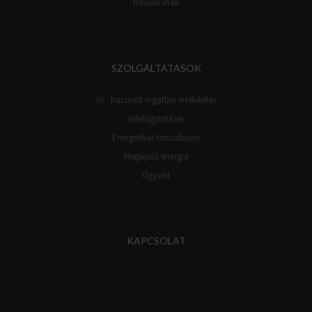
Rólunk írták
SZOLGÁLTATÁSOK
Új - használt ingatlan értékésítés
Hitelügyintézés
Energetikai tanúsítvány
Megújuló energia
Ügyvéd
KAPCSOLAT