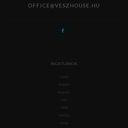
OFFICE@VESZHOUSE.HU
INGATLANOK
Lakás
Raktár
Nyaraló
Ház
Telek
Garázs
Iroda