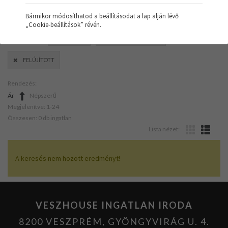
Bármikor módosíthatod a beállításodat a lap alján lévő
„Cookie-beállítások” révén.
SZŰRŐK:
GARÁZS
GÁZ - KONVEKTOR
FELÚJÍTOTT
Rendezés:
Ár
Népszerű
Megjelenítve: 1-24
Összesen: 0 db ingatlan
Lista nézet:
A keresés nem hozott eredményt!
VESZHOUSE INGATLAN IRODA
8200 VESZPRÉM, GYÖNGYVIRÁG U. 4.