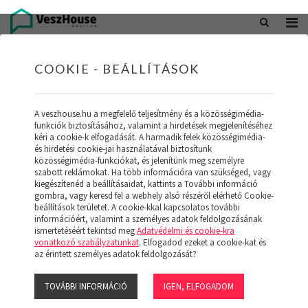
+36 20 402 5098
office@veszhouse.hu
COOKIE - BEÁLLÍTÁSOK
A veszhouse.hu a megfelelő teljesítmény és a közösségimédia-
funkciók biztosításához, valamint a hirdetések megjelenítéséhez
kéri a cookie-k elfogadását. A harmadik felek közösségimédia-
és hirdetési cookie-jai használatával biztosítunk
közösségimédia-funkciókat, és jelenítünk meg személyre
szabott reklámokat. Ha több információra van szükséged, vagy
kiegészítenéd a beállításaidat, kattints a További információ
gombra, vagy keresd fel a webhely alsó részéről elérhető Cookie-
INGATLAN KÉSZLETÜNK
beállítások területet. A cookie-kkal kapcsolatos további
információért, valamint a személyes adatok feldolgozásának
ismertetéséért tekintsd meg
Adatvédelmi és cookie-kra
(19)
vonatkozó szabályzatunkat
. Elfogadod ezeket a cookie-kat és
az érintett személyes adatok feldolgozását?
TOVÁBBI INFORMÁCIÓ
IGEN, ELFOGADOM
Szűrő megjelenítése