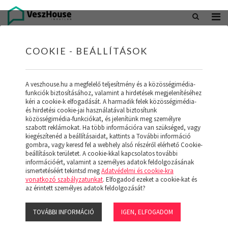
+36 20 402 5098
office@veszhouse.hu
COOKIE - BEÁLLÍTÁSOK
A veszhouse.hu a megfelelő teljesítmény és a közösségimédia-
funkciók biztosításához, valamint a hirdetések megjelenítéséhez
kéri a cookie-k elfogadását. A harmadik felek közösségimédia-
és hirdetési cookie-jai használatával biztosítunk
közösségimédia-funkciókat, és jelenítünk meg személyre
szabott reklámokat. Ha több információra van szükséged, vagy
kiegészítenéd a beállításaidat, kattints a További információ
gombra, vagy keresd fel a webhely alsó részéről elérhető Cookie-
INGATLAN KÉSZLETÜNK
beállítások területet. A cookie-kkal kapcsolatos további
információért, valamint a személyes adatok feldolgozásának
ismertetéséért tekintsd meg
Adatvédelmi és cookie-kra
(19)
vonatkozó szabályzatunkat
. Elfogadod ezeket a cookie-kat és
az érintett személyes adatok feldolgozását?
TOVÁBBI INFORMÁCIÓ
IGEN, ELFOGADOM
Szűrő megjelenítése