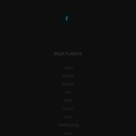
INGATLANOK
Lakás
Raktár
Nyaraló
Ház
Telek
Garázs
Iroda
Üzlethelyiség
Ipari