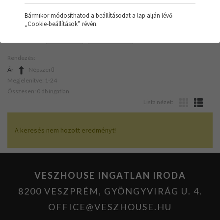
Bármikor módosíthatod a beállításodat a lap alján lévő
„Cookie-beállítások” révén.
SZŰRŐK:
IRODA
ÁTLAGOS
Rendezés:
Ár
Népszerű
Megjelenítve: 1-24
Összesen: 0 db ingatlan
Lista nézet:
A keresés nem hozott eredményt!
VESZHOUSE INGATLAN IRODA
8200 VESZPRÉM, GYÖNGYVIRÁG U. 4.
OFFICE@VESZHOUSE.HU