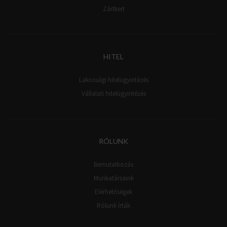
Zártkert
HITEL
Lakossági hitelügyintézés
Vállalati hitelügyintézés
RÓLUNK
Bemutatkozás
Munkatársaink
Elérhetőségek
Rólunk írták