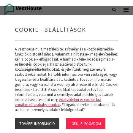
+36 20 402 5098
office@veszhouse.hu
COOKIE - BEÁLLÍTÁSOK
A veszhouse.hu a megfelelő teljesítmény és a közösségimédia-
funkciók biztosításához, valamint a hirdetések megjelenítéséhez
kéri a cookie-k elfogadását. A harmadik felek közösségimédia-
és hirdetési cookie-jai használatával biztosítunk
közösségimédia-funkciókat, és jelenítünk meg személyre
szabott reklámokat. Ha több információra van szükséged, vagy
kiegészítenéd a beállításaidat, kattints a További információ
gombra, vagy keresd fel a webhely alsó részéről elérhető Cookie-
INGATLAN KÉSZLETÜNK
beállítások területet. A cookie-kkal kapcsolatos további
információért, valamint a személyes adatok feldolgozásának
ismertetéséért tekintsd meg
Adatvédelmi és cookie-kra
(19)
vonatkozó szabályzatunkat
. Elfogadod ezeket a cookie-kat és
az érintett személyes adatok feldolgozását?
TOVÁBBI INFORMÁCIÓ
IGEN, ELFOGADOM
Szűrő megjelenítése