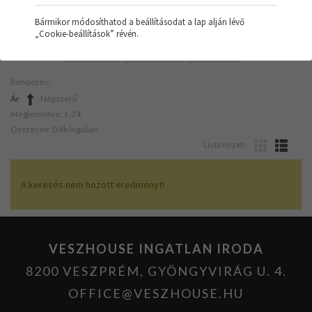
Bármikor módosíthatod a beállításodat a lap alján lévő
„Cookie-beállítások” révén.
SZŰRŐK:
IRODA
VEGYES
NÍVÓS
Rendezés:
Ár
Népszerű
Megjelenítve: 1-24
Összesen: 0 db ingatlan
Lista nézet:
A keresés nem hozott eredményt!
VESZHOUSE INGATLAN IRODA
8200 VESZPRÉM, GYÖNGYVIRÁG U. 4.
OFFICE@VESZHOUSE.HU