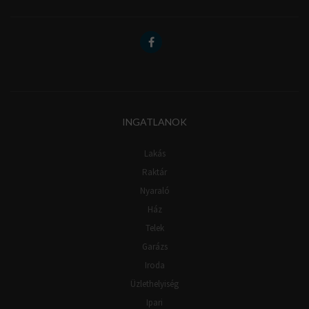
INGATLANOK
Lakás
Raktár
Nyaraló
Ház
Telek
Garázs
Iroda
Üzlethelyiség
Ipari