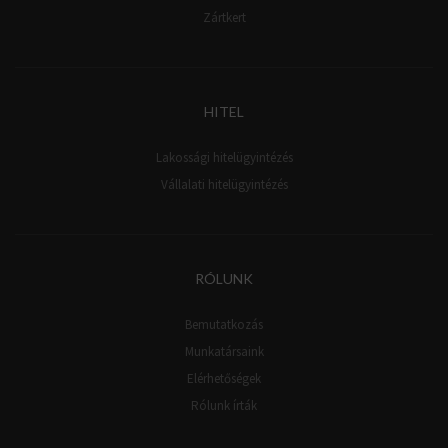
Zártkert
HITEL
Lakossági hitelügyintézés
Vállalati hitelügyintézés
RÓLUNK
Bemutatkozás
Munkatársaink
Elérhetőségek
Rólunk írták