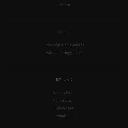
Zártkert
HITEL
Lakossági hitelügyintézés
Vállalati hitelügyintézés
RÓLUNK
Bemutatkozás
Munkatársaink
Elérhetőségek
Rólunk írták