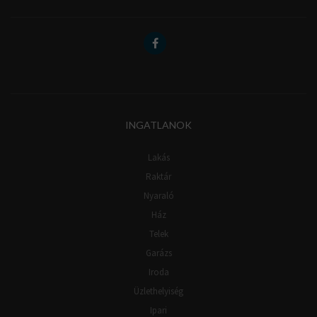
INGATLANOK
Lakás
Raktár
Nyaraló
Ház
Telek
Garázs
Iroda
Üzlethelyiség
Ipari