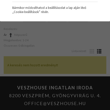
Bármikor módosíthatod a beállításodat a lap alján lévő
„Cookie-beállítások” révén.
SZŰRŐK:
NYARALÓ
CIRKÓ
LUXUS
Rendezés:
Ár
Népszerű
Megjelenítve: 1-24
Összesen: 0 db ingatlan
Lista nézet:
A keresés nem hozott eredményt!
VESZHOUSE INGATLAN IRODA
8200 VESZPRÉM, GYÖNGYVIRÁG U. 4.
OFFICE@VESZHOUSE.HU