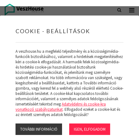
+36 20 402 5098
office@veszhouse.hu
COOKIE - BEÁLLÍTÁSOK
A veszhouse.hu a megfelelő teljesítmény és a közösségimédia-
funkciók biztosításához, valamint a hirdetések megjelenítéséhez
kéri a cookie-k elfogadását. A harmadik felek közösségimédia-
és hirdetési cookie-jai használatával biztosítunk
közösségimédia-funkciókat, és jelenítünk meg személyre
szabott reklámokat. Ha több információra van szükséged, vagy
kiegészítenéd a beállításaidat, kattints a További információ
gombra, vagy keresd fel a webhely alsó részéről elérhető Cookie-
INGATLAN KÉSZLETÜNK
beállítások területet. A cookie-kkal kapcsolatos további
információért, valamint a személyes adatok feldolgozásának
ismertetéséért tekintsd meg
Adatvédelmi és cookie-kra
(19)
vonatkozó szabályzatunkat
. Elfogadod ezeket a cookie-kat és
az érintett személyes adatok feldolgozását?
TOVÁBBI INFORMÁCIÓ
IGEN, ELFOGADOM
Szűrő megjelenítése