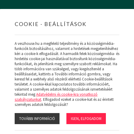
COOKIE - BEÁLLÍTÁSOK
HOME
INGATLANOK
HITEL
RÓLUNK
SZ
A veszhouse.hu a megfelelő teljesítmény és a közösségimédia-
funkciók biztosításához, valamint a hirdetések megjelenítéséhez
kéri a cookie-k elfogadását. A harmadik felek közösségimédia- és
hirdetési cookie-jai használatával biztosítunk közösségimédia-
funkciókat, és jelenítünk meg személyre szabott reklámokat. Ha
ÚJ MENÜ
több információra van szükséged, vagy kiegészítenéd a
NK (19)
beállításaidat, kattints a További információ gombra, vagy
keresd fel a webhely alsó részéről elérhető Cookie-beállítások
területet. A cookie-kkal kapcsolatos további információért,
valamint a személyes adatok feldolgozásának ismertetéséért
tekintsd meg
Adatvédelmi és cookie-kra vonatkozó
szabályzatunkat
. Elfogadod ezeket a cookie-kat és az érintett
:
személyes adatok feldolgozását?
RAKTÁR
GÁZ - KONVEKTOR
JÓ ÁLLAPOTÚ
TOVÁBBI INFORMÁCIÓ
IGEN, ELFOGADOM
s:
Ár
Népszerű
Megjelenítve: 1-24
Összesen: 0 db ingatlan