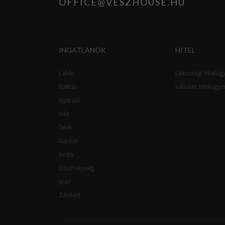
OFFICE@VESZHOUSE.HU
INGATLANOK
HITEL
Lakás
Lakossági hitelügy
Raktár
Vállalati hitelügyi
Nyaraló
Ház
Telek
Garázs
Iroda
Üzlethelyiség
Ipari
Zártkert