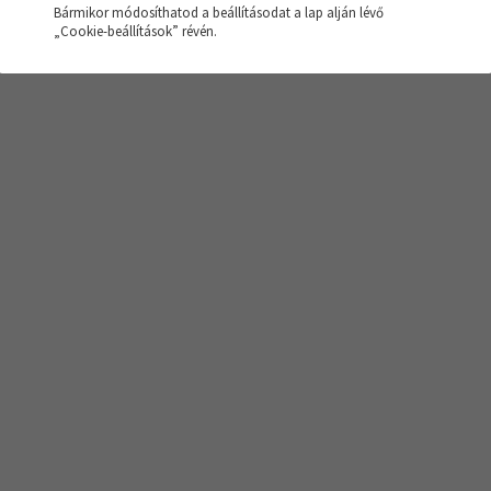
Bármikor módosíthatod a beállításodat a lap alján lévő
sés nem hozott eredményt!
„Cookie-beállítások” révén.