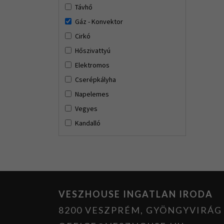
Távhő
Gáz - Konvektor
Cirkó
Hőszivattyú
Elektromos
Cserépkályha
Napelemes
Vegyes
Kandalló
VESZHOUSE INGATLAN IRODA
8200 VESZPRÉM, GYÖNGYVIRÁG U