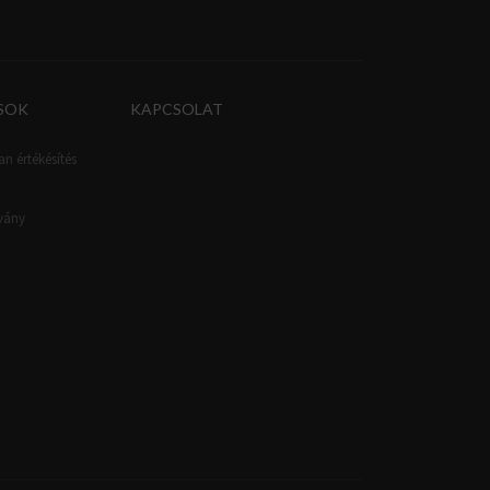
SOK
KAPCSOLAT
an értékésítés
tvány