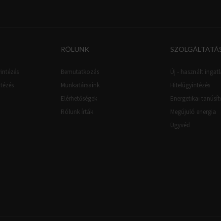
RÓLUNK
SZOLGÁLTATÁ
intézés
Bemutatkozás
Új - használt ingatl
ntézés
Munkatársaink
Hitelügyintézés
Elérhetőségek
Energetikai tanúsí
Rólunk írták
Megújuló energia
Ügyvéd