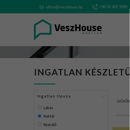
+36 20 402 5098
office@veszhouse.hu
INGATLAN KÉSZLETÜ
Ingatlan típusa
SZŰRŐK
Lakás
Rendezé
Raktár
Nyaraló