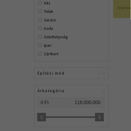
Ház
A kere
Telek
Garázs
Iroda
Üzlethelyiség
Ipari
Zártkert
Építési mód
Árkategória