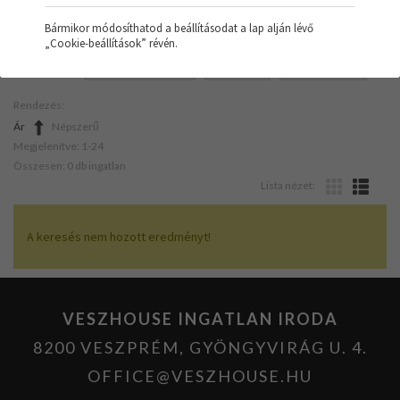
Bármikor módosíthatod a beállításodat a lap alján lévő
„Cookie-beállítások” révén.
SZŰRŐK:
ÜZLETHELYISÉG
TÖMB
ÚJ ÉPÍTÉSŰ
Rendezés:
Ár
Népszerű
Megjelenítve: 1-24
Összesen: 0 db ingatlan
Lista nézet:
A keresés nem hozott eredményt!
VESZHOUSE INGATLAN IRODA
8200 VESZPRÉM, GYÖNGYVIRÁG U. 4.
OFFICE@VESZHOUSE.HU