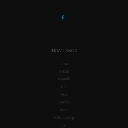
INGATLANOK
Lakás
Raktár
Nyaraló
Ház
Telek
Garázs
Iroda
Üzlethelyiség
Ipari