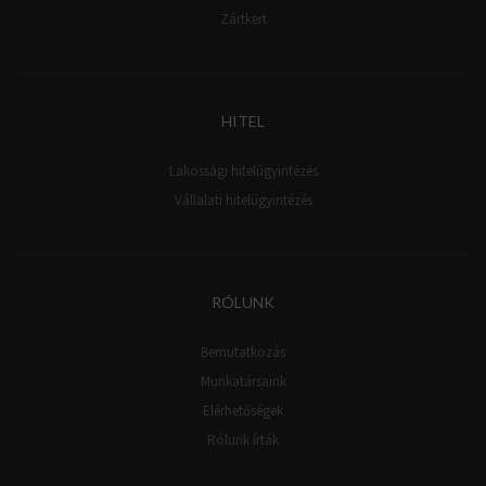
Zártkert
HITEL
Lakossági hitelügyintézés
Vállalati hitelügyintézés
RÓLUNK
Bemutatkozás
Munkatársaink
Elérhetőségek
Rólunk írták