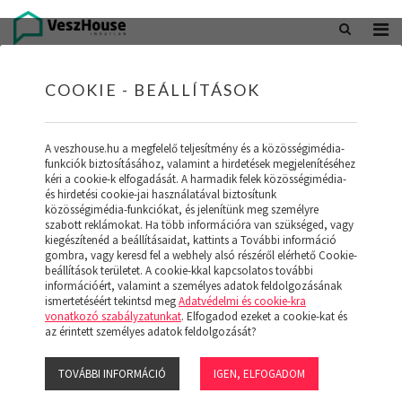
+36 20 402 5098
office@veszhouse.hu
COOKIE - BEÁLLÍTÁSOK
A veszhouse.hu a megfelelő teljesítmény és a közösségimédia-
funkciók biztosításához, valamint a hirdetések megjelenítéséhez
kéri a cookie-k elfogadását. A harmadik felek közösségimédia-
és hirdetési cookie-jai használatával biztosítunk
közösségimédia-funkciókat, és jelenítünk meg személyre
szabott reklámokat. Ha több információra van szükséged, vagy
kiegészítenéd a beállításaidat, kattints a További információ
gombra, vagy keresd fel a webhely alsó részéről elérhető Cookie-
INGATLAN KÉSZLETÜNK
beállítások területet. A cookie-kkal kapcsolatos további
információért, valamint a személyes adatok feldolgozásának
ismertetéséért tekintsd meg
Adatvédelmi és cookie-kra
(19)
vonatkozó szabályzatunkat
. Elfogadod ezeket a cookie-kat és
az érintett személyes adatok feldolgozását?
TOVÁBBI INFORMÁCIÓ
IGEN, ELFOGADOM
Szűrő megjelenítése