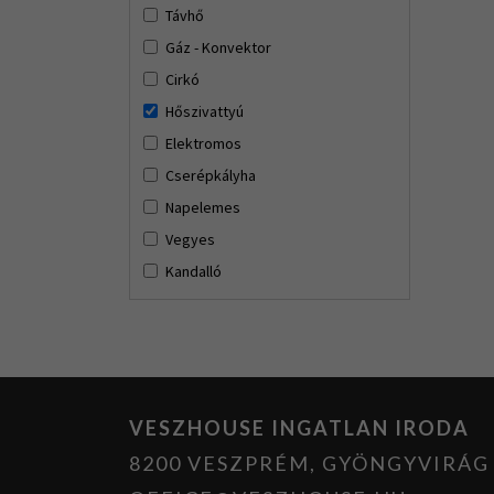
Távhő
Gáz - Konvektor
Cirkó
Hőszivattyú
Elektromos
Cserépkályha
Napelemes
Vegyes
Kandalló
VESZHOUSE INGATLAN IRODA
8200 VESZPRÉM, GYÖNGYVIRÁG U