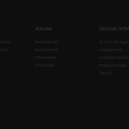
RÓLUNK
SZOLGÁLTATÁ
intézés
Bemutatkozás
Új - használt ingatl
ntézés
Munkatársaink
Hitelügyintézés
Elérhetőségek
Energetikai tanúsí
Rólunk írták
Megújuló energia
Ügyvéd