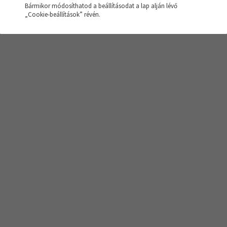
Bármikor módosíthatod a beállításodat a lap alján lévő
sés nem hozott eredményt!
„Cookie-beállítások” révén.