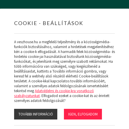
COOKIE - BEÁLLÍTÁSOK
HOME
INGATLANOK
HITEL
RÓLUNK
SZ
A veszhouse.hu a megfelelő teljesítmény és a közösségimédia-
funkciók biztosításához, valamint a hirdetések megjelenítéséhez
kéri a cookie-k elfogadását. A harmadik felek közösségimédia- és
hirdetési cookie-jai használatával biztosítunk közösségimédia-
funkciókat, és jelenítünk meg személyre szabott reklámokat. Ha
ÚJ MENÜ
több információra van szükséged, vagy kiegészítenéd a
NK (19)
beállításaidat, kattints a További információ gombra, vagy
keresd fel a webhely alsó részéről elérhető Cookie-beállítások
területet. A cookie-kkal kapcsolatos további információért,
valamint a személyes adatok feldolgozásának ismertetéséért
tekintsd meg
Adatvédelmi és cookie-kra vonatkozó
szabályzatunkat
. Elfogadod ezeket a cookie-kat és az érintett
:
személyes adatok feldolgozását?
ZÁRTKERT
HŐSZIVATTYÚ
JÓ ÁLLAPOTÚ
TOVÁBBI INFORMÁCIÓ
IGEN, ELFOGADOM
s:
Ár
Népszerű
Megjelenítve: 1-24
Összesen: 0 db ingatlan