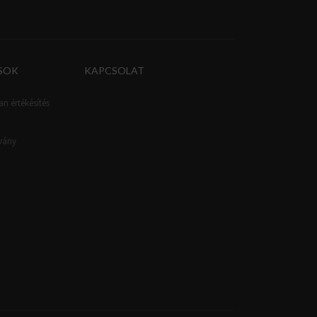
SOK
KAPCSOLAT
an értékésítés
tvány