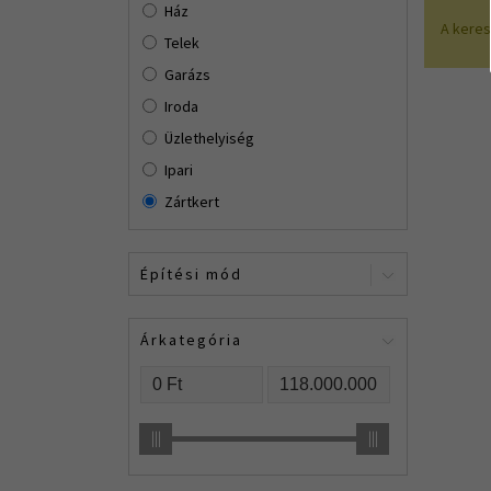
Ház
A kere
Telek
Garázs
Iroda
Üzlethelyiség
Ipari
Zártkert
Építési mód
Árkategória