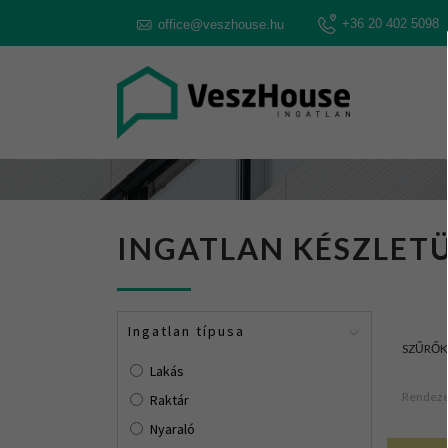
+36 20 402 5098
office@veszhouse.hu
INGATLAN KÉSZLETÜ
Ingatlan típusa
SZŰRŐK
Lakás
Rendezé
Raktár
Nyaraló