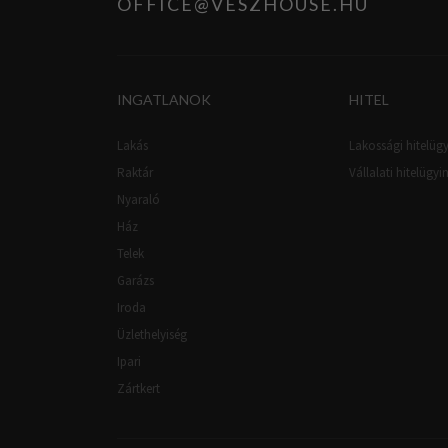
OFFICE@VESZHOUSE.HU
INGATLANOK
HITEL
Lakás
Lakossági hitelügy
Raktár
Vállalati hitelügyi
Nyaraló
Ház
Telek
Garázs
Iroda
Üzlethelyiség
Ipari
Zártkert