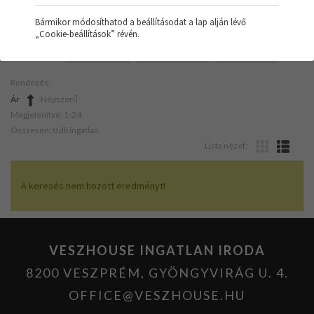
Bármikor módosíthatod a beállításodat a lap alján lévő
„Cookie-beállítások” révén.
SZŰRŐK:
NYARALÓ
NAPELEMES
ÚJSZERŰ
Rendezés:
Ár
Népszerű
Megjelenítve: 1-24
Összesen: 0 db ingatlan
Lista nézet:
A keresés nem hozott eredményt!
VESZHOUSE INGATLAN IRODA
8200 VESZPRÉM, GYÖNGYVIRÁG U. 4.
OFFICE@VESZHOUSE.HU