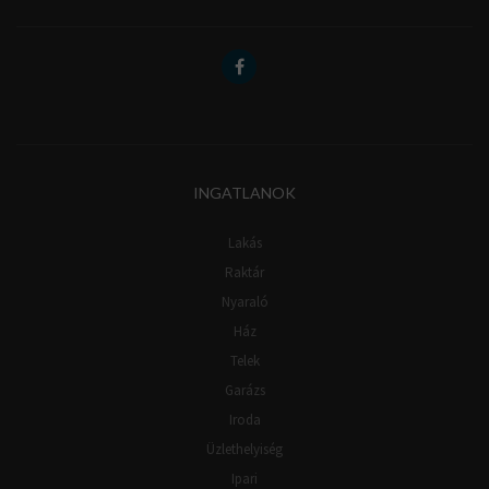
INGATLANOK
Lakás
Raktár
Nyaraló
Ház
Telek
Garázs
Iroda
Üzlethelyiség
Ipari