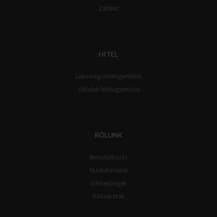
Zártkert
HITEL
Lakossági hitelügyintézés
Vállalati hitelügyintézés
RÓLUNK
Bemutatkozás
Munkatársaink
Elérhetőségek
Rólunk írták