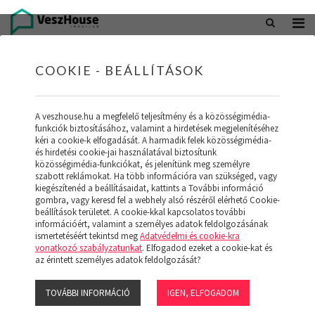
+36 20 402 5098
office@veszhouse.hu
COOKIE - BEÁLLÍTÁSOK
A veszhouse.hu a megfelelő teljesítmény és a közösségimédia-
funkciók biztosításához, valamint a hirdetések megjelenítéséhez
kéri a cookie-k elfogadását. A harmadik felek közösségimédia-
és hirdetési cookie-jai használatával biztosítunk
közösségimédia-funkciókat, és jelenítünk meg személyre
szabott reklámokat. Ha több információra van szükséged, vagy
kiegészítenéd a beállításaidat, kattints a További információ
gombra, vagy keresd fel a webhely alsó részéről elérhető Cookie-
INGATLAN KÉSZLETÜNK
beállítások területet. A cookie-kkal kapcsolatos további
információért, valamint a személyes adatok feldolgozásának
ismertetéséért tekintsd meg
Adatvédelmi és cookie-kra
(19)
vonatkozó szabályzatunkat
. Elfogadod ezeket a cookie-kat és
az érintett személyes adatok feldolgozását?
TOVÁBBI INFORMÁCIÓ
IGEN, ELFOGADOM
Szűrő megjelenítése