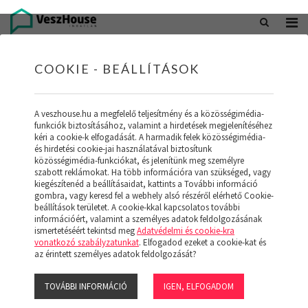
+36 20 402 5098
office@veszhouse.hu
COOKIE - BEÁLLÍTÁSOK
A veszhouse.hu a megfelelő teljesítmény és a közösségimédia-
funkciók biztosításához, valamint a hirdetések megjelenítéséhez
kéri a cookie-k elfogadását. A harmadik felek közösségimédia-
és hirdetési cookie-jai használatával biztosítunk
közösségimédia-funkciókat, és jelenítünk meg személyre
szabott reklámokat. Ha több információra van szükséged, vagy
kiegészítenéd a beállításaidat, kattints a További információ
gombra, vagy keresd fel a webhely alsó részéről elérhető Cookie-
INGATLAN KÉSZLETÜNK
beállítások területet. A cookie-kkal kapcsolatos további
információért, valamint a személyes adatok feldolgozásának
ismertetéséért tekintsd meg
Adatvédelmi és cookie-kra
(19)
vonatkozó szabályzatunkat
. Elfogadod ezeket a cookie-kat és
az érintett személyes adatok feldolgozását?
TOVÁBBI INFORMÁCIÓ
IGEN, ELFOGADOM
Szűrő megjelenítése