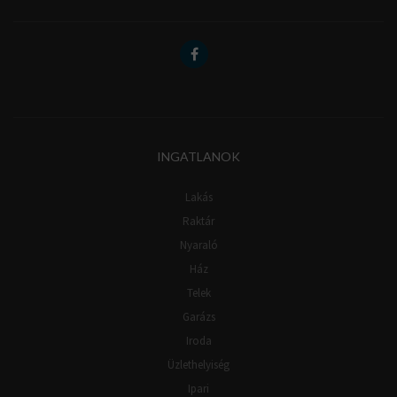
INGATLANOK
Lakás
Raktár
Nyaraló
Ház
Telek
Garázs
Iroda
Üzlethelyiség
Ipari