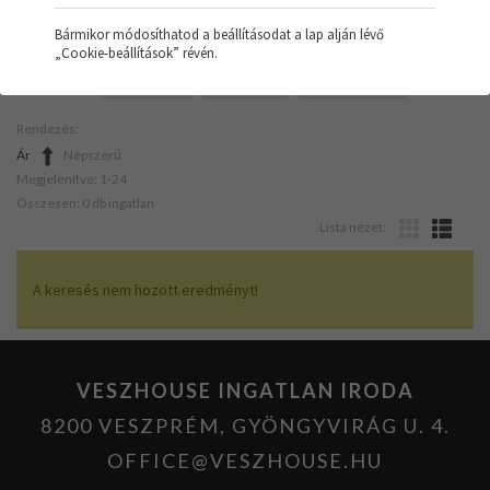
Bármikor módosíthatod a beállításodat a lap alján lévő
„Cookie-beállítások” révén.
SZŰRŐK:
RAKTÁR
TÁVHŐ
ÚJ ÉPÍTÉSŰ
Rendezés:
Ár
Népszerű
Megjelenítve: 1-24
Összesen: 0 db ingatlan
Lista nézet:
A keresés nem hozott eredményt!
VESZHOUSE INGATLAN IRODA
8200 VESZPRÉM, GYÖNGYVIRÁG U. 4.
OFFICE@VESZHOUSE.HU