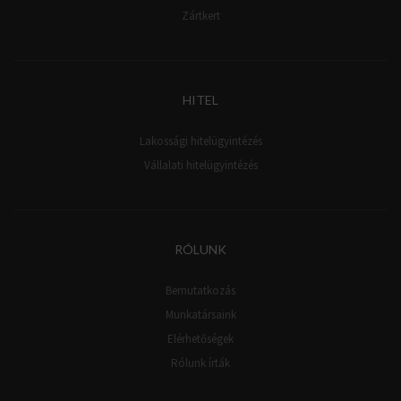
Zártkert
HITEL
Lakossági hitelügyintézés
Vállalati hitelügyintézés
RÓLUNK
Bemutatkozás
Munkatársaink
Elérhetőségek
Rólunk írták