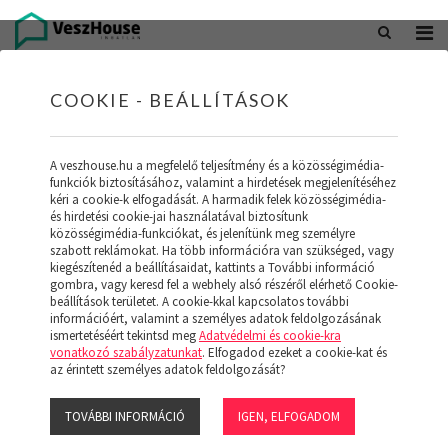
+36 20 402 5098
office@veszhouse.hu
COOKIE - BEÁLLÍTÁSOK
A veszhouse.hu a megfelelő teljesítmény és a közösségimédia-
funkciók biztosításához, valamint a hirdetések megjelenítéséhez
kéri a cookie-k elfogadását. A harmadik felek közösségimédia-
és hirdetési cookie-jai használatával biztosítunk
közösségimédia-funkciókat, és jelenítünk meg személyre
szabott reklámokat. Ha több információra van szükséged, vagy
kiegészítenéd a beállításaidat, kattints a További információ
gombra, vagy keresd fel a webhely alsó részéről elérhető Cookie-
INGATLAN KÉSZLETÜNK
beállítások területet. A cookie-kkal kapcsolatos további
információért, valamint a személyes adatok feldolgozásának
ismertetéséért tekintsd meg
Adatvédelmi és cookie-kra
(19)
vonatkozó szabályzatunkat
. Elfogadod ezeket a cookie-kat és
az érintett személyes adatok feldolgozását?
TOVÁBBI INFORMÁCIÓ
IGEN, ELFOGADOM
Szűrő megjelenítése