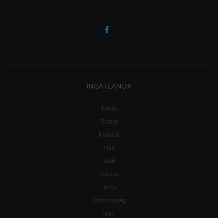
INGATLANOK
Lakás
Raktár
Nyaraló
Ház
Telek
Garázs
Iroda
Üzlethelyiség
Ipari