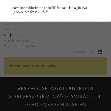
Bármikor módosíthatod a beállításodat a lap alján lévő
„Cookie-beállítások” révén.
SZŰRŐK:
ZÁRTKERT
TÁVHŐ
ÚJ ÉPÍTÉSŰ
Rendezés:
Ár
Népszerű
Megjelenítve: 1-24
Összesen: 0 db ingatlan
Lista nézet:
A keresés nem hozott eredményt!
VESZHOUSE INGATLAN IRODA
8200 VESZPRÉM, GYÖNGYVIRÁG U. 4.
OFFICE@VESZHOUSE.HU