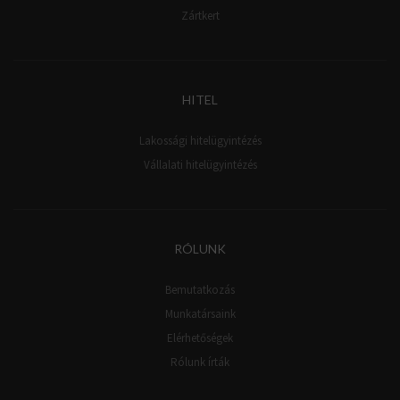
Zártkert
HITEL
Lakossági hitelügyintézés
Vállalati hitelügyintézés
RÓLUNK
Bemutatkozás
Munkatársaink
Elérhetőségek
Rólunk írták