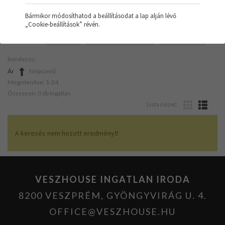
Bármikor módosíthatod a beállításodat a lap alján lévő
„Cookie-beállítások” révén.
SZŰRŐK:
IPARI
GÁZ - KONVEKTOR
ÁTLAGOS
Rendezés:
Ár
Népszerű
Megjelenítve: 1-24
Összesen: 0 db ingatlan
Lista nézet:
A keresés nem hozott eredményt!
VESZHOUSE INGATLAN IRODA
8200 VESZPRÉM, GYÖNGYVIRÁG U. 4.
OFFICE@VESZHOUSE.HU