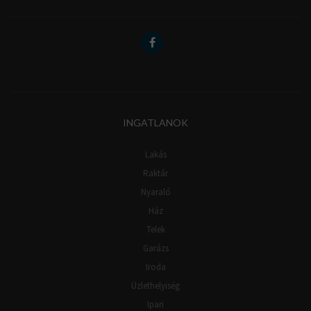
INGATLANOK
Lakás
Raktár
Nyaraló
Ház
Telek
Garázs
Iroda
Üzlethelyiség
Ipari