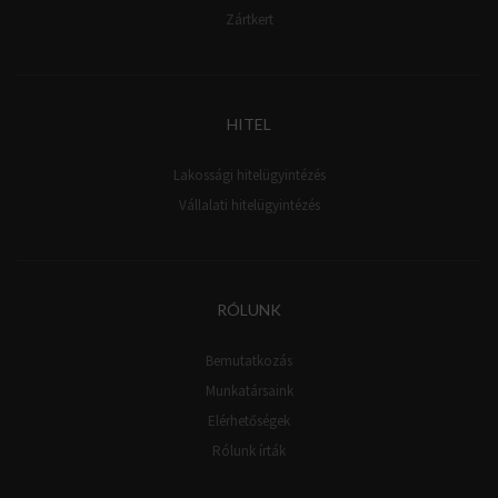
Zártkert
HITEL
Lakossági hitelügyintézés
Vállalati hitelügyintézés
RÓLUNK
Bemutatkozás
Munkatársaink
Elérhetőségek
Rólunk írták