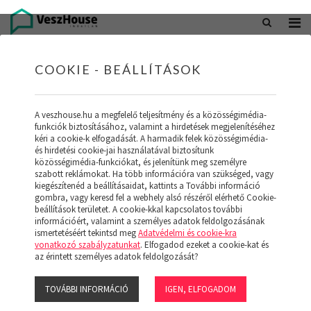
+36 20 402 5098
office@veszhouse.hu
COOKIE - BEÁLLÍTÁSOK
A veszhouse.hu a megfelelő teljesítmény és a közösségimédia-
funkciók biztosításához, valamint a hirdetések megjelenítéséhez
kéri a cookie-k elfogadását. A harmadik felek közösségimédia-
és hirdetési cookie-jai használatával biztosítunk
közösségimédia-funkciókat, és jelenítünk meg személyre
szabott reklámokat. Ha több információra van szükséged, vagy
kiegészítenéd a beállításaidat, kattints a További információ
gombra, vagy keresd fel a webhely alsó részéről elérhető Cookie-
INGATLAN KÉSZLETÜNK
beállítások területet. A cookie-kkal kapcsolatos további
információért, valamint a személyes adatok feldolgozásának
ismertetéséért tekintsd meg
Adatvédelmi és cookie-kra
(19)
vonatkozó szabályzatunkat
. Elfogadod ezeket a cookie-kat és
az érintett személyes adatok feldolgozását?
TOVÁBBI INFORMÁCIÓ
IGEN, ELFOGADOM
Szűrő megjelenítése