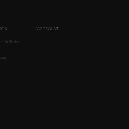
SOK
KAPCSOLAT
an értékésítés
tvány