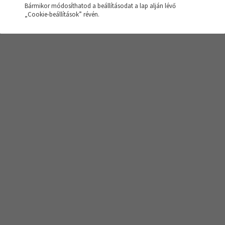
Bármikor módosíthatod a beállításodat a lap alján lévő
sés nem hozott eredményt!
„Cookie-beállítások” révén.