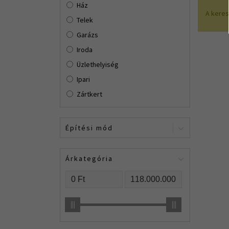
Ház
A kere
Telek
Garázs
Iroda
Üzlethelyiség
Ipari
Zártkert
Építési mód
Tégla
Árkategória
Kerámia
Vegyes Falazat
Panel
Csúsztatott Zsalus