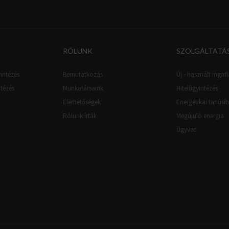
RÓLUNK
SZOLGÁLTATÁ
intézés
Bemutatkozás
Új - használt ingatl
ntézés
Munkatársaink
Hitelügyintézés
Elérhetőségek
Energetikai tanúsí
Rólunk írták
Megújuló energia
Ügyvéd