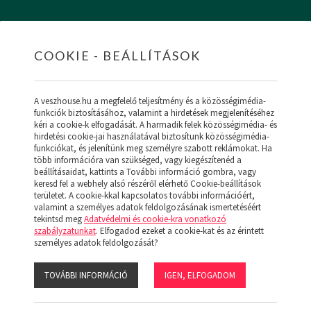
COOKIE - BEÁLLÍTÁSOK
HOME
INGATLANOK
HITEL
RÓLUNK
SZ
A veszhouse.hu a megfelelő teljesítmény és a közösségimédia-
funkciók biztosításához, valamint a hirdetések megjelenítéséhez
kéri a cookie-k elfogadását. A harmadik felek közösségimédia- és
hirdetési cookie-jai használatával biztosítunk közösségimédia-
funkciókat, és jelenítünk meg személyre szabott reklámokat. Ha
ÚJ MENÜ
több információra van szükséged, vagy kiegészítenéd a
NK (19)
beállításaidat, kattints a További információ gombra, vagy
keresd fel a webhely alsó részéről elérhető Cookie-beállítások
területet. A cookie-kkal kapcsolatos további információért,
valamint a személyes adatok feldolgozásának ismertetéséért
tekintsd meg
Adatvédelmi és cookie-kra vonatkozó
szabályzatunkat
. Elfogadod ezeket a cookie-kat és az érintett
:
személyes adatok feldolgozását?
LAKÁS
GÁZ - KONVEKTOR
ÁTLAGOS
TOVÁBBI INFORMÁCIÓ
IGEN, ELFOGADOM
s:
Ár
Népszerű
Megjelenítve: 1-24
Összesen: 0 db ingatlan