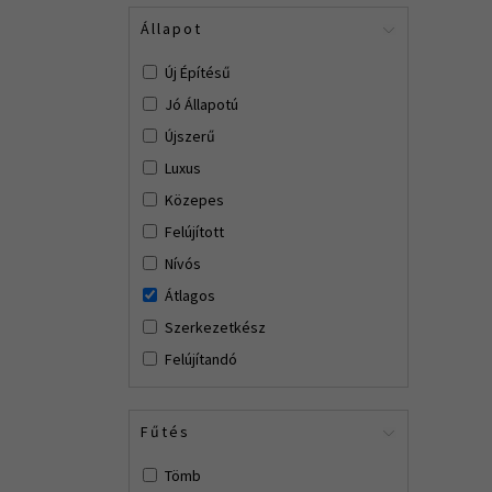
Állapot
Új Építésű
Jó Állapotú
Újszerű
Luxus
Közepes
Felújított
Nívós
Átlagos
Szerkezetkész
Felújítandó
Fűtés
Tömb