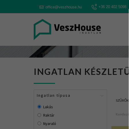
+36 20 402 5098
office@veszhouse.hu
INGATLAN KÉSZLETÜ
Ingatlan típusa
SZŰRŐK
Lakás
Rendezé
Raktár
Nyaraló