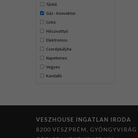
Távhő
Gáz - Konvektor
Cirkó
Hőszivattyú
Elektromos
Cserépkályha
Napelemes
Vegyes
Kandalló
VESZHOUSE INGATLAN IRODA
8200 VESZPRÉM, GYÖNGYVIRÁG U