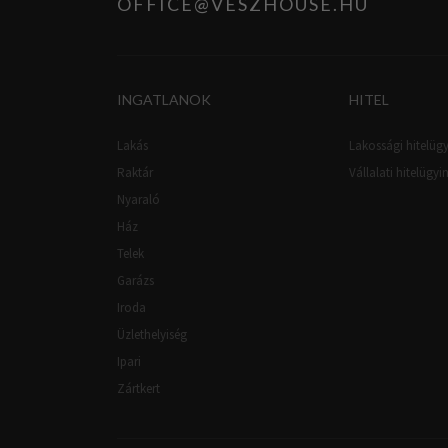
OFFICE@VESZHOUSE.HU
INGATLANOK
HITEL
Lakás
Lakossági hitelügy
Raktár
Vállalati hitelügyi
Nyaraló
Ház
Telek
Garázs
Iroda
Üzlethelyiség
Ipari
Zártkert