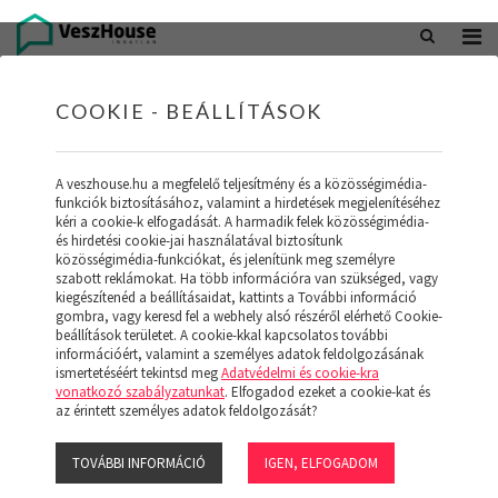
+36 20 402 5098
office@veszhouse.hu
COOKIE - BEÁLLÍTÁSOK
A veszhouse.hu a megfelelő teljesítmény és a közösségimédia-
funkciók biztosításához, valamint a hirdetések megjelenítéséhez
kéri a cookie-k elfogadását. A harmadik felek közösségimédia-
és hirdetési cookie-jai használatával biztosítunk
közösségimédia-funkciókat, és jelenítünk meg személyre
szabott reklámokat. Ha több információra van szükséged, vagy
kiegészítenéd a beállításaidat, kattints a További információ
gombra, vagy keresd fel a webhely alsó részéről elérhető Cookie-
INGATLAN KÉSZLETÜNK
beállítások területet. A cookie-kkal kapcsolatos további
információért, valamint a személyes adatok feldolgozásának
ismertetéséért tekintsd meg
Adatvédelmi és cookie-kra
(19)
vonatkozó szabályzatunkat
. Elfogadod ezeket a cookie-kat és
az érintett személyes adatok feldolgozását?
TOVÁBBI INFORMÁCIÓ
IGEN, ELFOGADOM
Szűrő megjelenítése