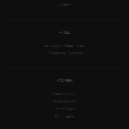
Zártkert
HITEL
Lakossági hitelügyintézés
Vállalati hitelügyintézés
RÓLUNK
Bemutatkozás
Munkatársaink
Elérhetőségek
Rólunk írták