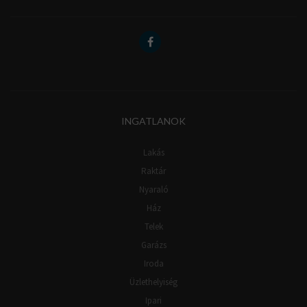
INGATLANOK
Lakás
Raktár
Nyaraló
Ház
Telek
Garázs
Iroda
Üzlethelyiség
Ipari