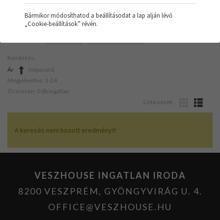
Bármikor módosíthatod a beállításodat a lap alján lévő
„Cookie-beállítások” révén.
SZŰRŐK:
LAKÁS
FELÚJÍTANDÓ
Rendezés:
Ár
Népszerű
Megjelenítve: 1-24
Összesen: 0 db ingatlan
Lista nézet:
A keresés nem hozott eredményt!
VESZHOUSE INGATLAN IRODA
8200 VESZPRÉM, GYÖNGYVIRÁG U. 4.
OFFICE@VESZHOUSE.HU