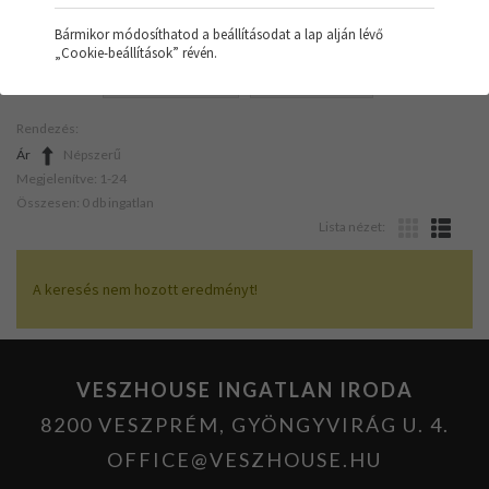
Bármikor módosíthatod a beállításodat a lap alján lévő
„Cookie-beállítások” révén.
SZŰRŐK:
ÜZLETHELYISÉG
FELÚJÍTANDÓ
Rendezés:
Ár
Népszerű
Megjelenítve: 1-24
Összesen: 0 db ingatlan
Lista nézet:
A keresés nem hozott eredményt!
VESZHOUSE INGATLAN IRODA
8200 VESZPRÉM, GYÖNGYVIRÁG U. 4.
OFFICE@VESZHOUSE.HU