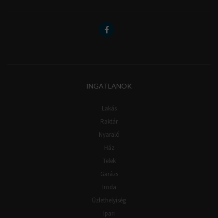
INGATLANOK
Lakás
Raktár
Nyaraló
Ház
Telek
Garázs
Iroda
Üzlethelyiség
Ipari