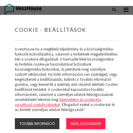
+36 20 402 5098
office@veszhouse.hu
COOKIE - BEÁLLÍTÁSOK
A veszhouse.hu a megfelelő teljesítmény és a közösségimédia-
funkciók biztosításához, valamint a hirdetések megjelenítéséhez
kéri a cookie-k elfogadását. A harmadik felek közösségimédia-
és hirdetési cookie-jai használatával biztosítunk
közösségimédia-funkciókat, és jelenítünk meg személyre
szabott reklámokat. Ha több információra van szükséged, vagy
kiegészítenéd a beállításaidat, kattints a További információ
gombra, vagy keresd fel a webhely alsó részéről elérhető Cookie-
INGATLAN KÉSZLETÜNK
beállítások területet. A cookie-kkal kapcsolatos további
információért, valamint a személyes adatok feldolgozásának
ismertetéséért tekintsd meg
Adatvédelmi és cookie-kra
(19)
vonatkozó szabályzatunkat
. Elfogadod ezeket a cookie-kat és
az érintett személyes adatok feldolgozását?
TOVÁBBI INFORMÁCIÓ
IGEN, ELFOGADOM
Szűrő megjelenítése