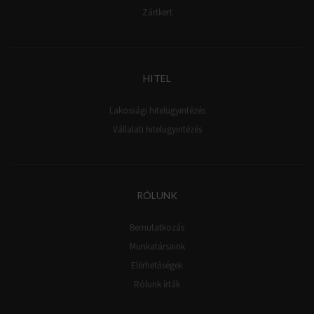
Zártkert
HITEL
Lakossági hitelügyintézés
Vállalati hitelügyintézés
RÓLUNK
Bemutatkozás
Munkatársaink
Elérhetőségek
Rólunk írták