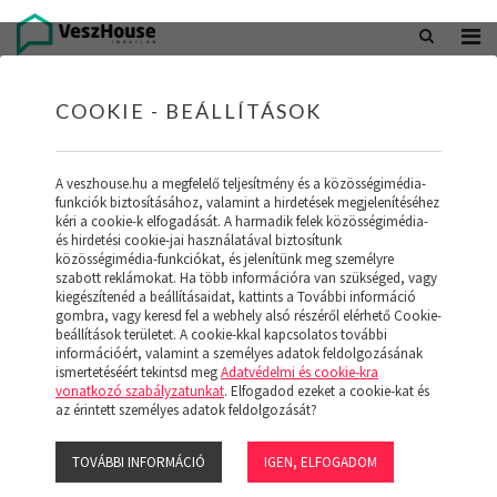
+36 20 402 5098
office@veszhouse.hu
COOKIE - BEÁLLÍTÁSOK
A veszhouse.hu a megfelelő teljesítmény és a közösségimédia-
funkciók biztosításához, valamint a hirdetések megjelenítéséhez
kéri a cookie-k elfogadását. A harmadik felek közösségimédia-
és hirdetési cookie-jai használatával biztosítunk
közösségimédia-funkciókat, és jelenítünk meg személyre
szabott reklámokat. Ha több információra van szükséged, vagy
kiegészítenéd a beállításaidat, kattints a További információ
gombra, vagy keresd fel a webhely alsó részéről elérhető Cookie-
INGATLAN KÉSZLETÜNK
beállítások területet. A cookie-kkal kapcsolatos további
információért, valamint a személyes adatok feldolgozásának
ismertetéséért tekintsd meg
Adatvédelmi és cookie-kra
(19)
vonatkozó szabályzatunkat
. Elfogadod ezeket a cookie-kat és
az érintett személyes adatok feldolgozását?
TOVÁBBI INFORMÁCIÓ
IGEN, ELFOGADOM
Szűrő megjelenítése