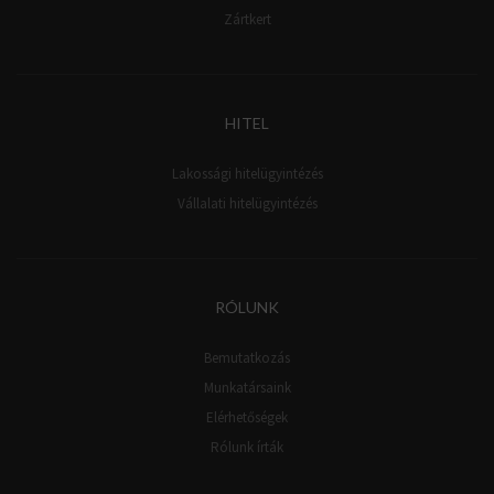
Zártkert
HITEL
Lakossági hitelügyintézés
Vállalati hitelügyintézés
RÓLUNK
Bemutatkozás
Munkatársaink
Elérhetőségek
Rólunk írták