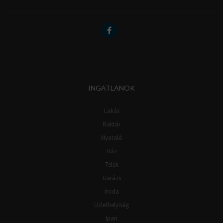
INGATLANOK
Lakás
Raktár
Nyaraló
Ház
Telek
Garázs
Iroda
Üzlethelyiség
Ipari