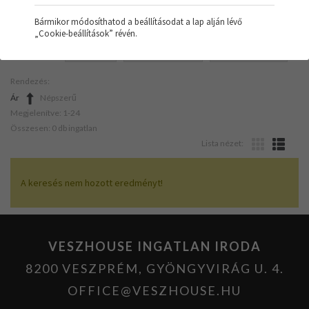
Bármikor módosíthatod a beállításodat a lap alján lévő
„Cookie-beállítások” révén.
SZŰRŐK:
IRODA
HŐSZIVATTYÚ
FELÚJÍTANDÓ
Rendezés:
Ár
Népszerű
Megjelenítve: 1-24
Összesen: 0 db ingatlan
Lista nézet:
A keresés nem hozott eredményt!
VESZHOUSE INGATLAN IRODA
8200 VESZPRÉM, GYÖNGYVIRÁG U. 4.
OFFICE@VESZHOUSE.HU