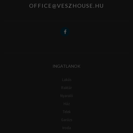
OFFICE@VESZHOUSE.HU
INGATLANOK
Lakás
Raktár
Nyaraló
Ház
Telek
Garázs
Iroda