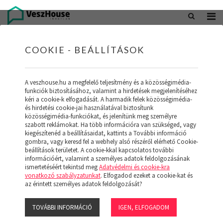
+36 20 402 5098
office@veszhouse.hu
COOKIE - BEÁLLÍTÁSOK
A veszhouse.hu a megfelelő teljesítmény és a közösségimédia-
funkciók biztosításához, valamint a hirdetések megjelenítéséhez
kéri a cookie-k elfogadását. A harmadik felek közösségimédia-
és hirdetési cookie-jai használatával biztosítunk
közösségimédia-funkciókat, és jelenítünk meg személyre
szabott reklámokat. Ha több információra van szükséged, vagy
kiegészítenéd a beállításaidat, kattints a További információ
gombra, vagy keresd fel a webhely alsó részéről elérhető Cookie-
INGATLAN KÉSZLETÜNK
beállítások területet. A cookie-kkal kapcsolatos további
információért, valamint a személyes adatok feldolgozásának
ismertetéséért tekintsd meg
Adatvédelmi és cookie-kra
(19)
vonatkozó szabályzatunkat
. Elfogadod ezeket a cookie-kat és
az érintett személyes adatok feldolgozását?
TOVÁBBI INFORMÁCIÓ
IGEN, ELFOGADOM
Szűrő megjelenítése