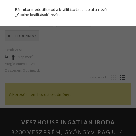
Bármikor módosíthatod a beállításodat a lap alján lévő
„Cookie-beállítások” révén.
SZŰRŐK:
RAKTÁR
HŐSZIVATTYÚ
FELÚJÍTANDÓ
Rendezés:
Ár
Népszerű
Megjelenítve: 1-24
Összesen: 0 db ingatlan
Lista nézet:
A keresés nem hozott eredményt!
VESZHOUSE INGATLAN IRODA
8200 VESZPRÉM, GYÖNGYVIRÁG U. 4.