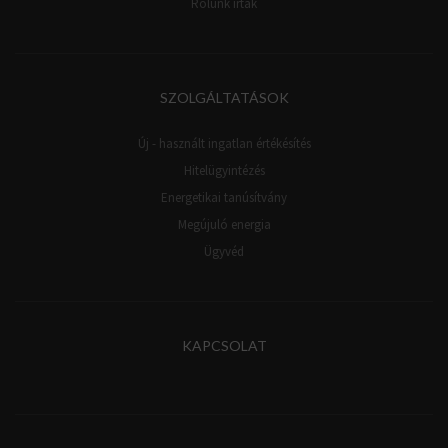
Rólunk írták
SZOLGÁLTATÁSOK
Új - használt ingatlan értékésítés
Hitelügyintézés
Energetikai tanúsítvány
Megújuló energia
Ügyvéd
KAPCSOLAT