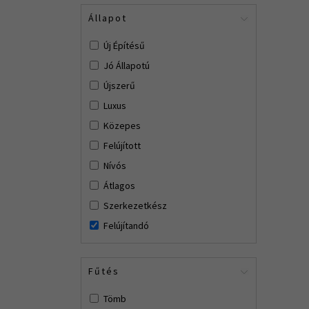
Állapot
Új Építésű
Jó Állapotú
Újszerű
Luxus
Közepes
Felújított
Nívós
Átlagos
Szerkezetkész
Felújítandó
Fűtés
Tömb