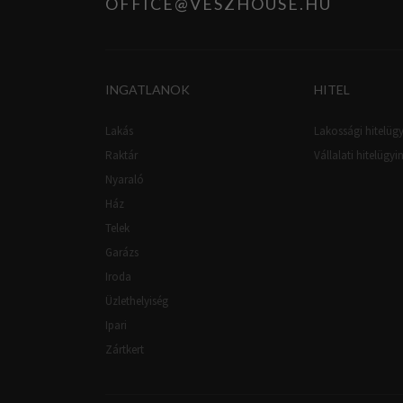
OFFICE@VESZHOUSE.HU
INGATLANOK
HITEL
Lakás
Lakossági hitelügy
Raktár
Vállalati hitelügyi
Nyaraló
Ház
Telek
Garázs
Iroda
Üzlethelyiség
Ipari
Zártkert