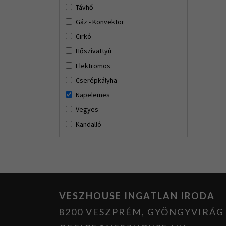
Távhő
Gáz - Konvektor
Cirkó
Hőszivattyú
Elektromos
Cserépkályha
Napelemes
Vegyes
Kandalló
VESZHOUSE INGATLAN IRODA
8200 VESZPRÉM, GYÖNGYVIRÁG U