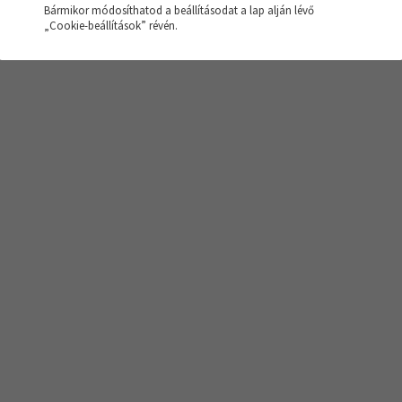
Bármikor módosíthatod a beállításodat a lap alján lévő
sés nem hozott eredményt!
„Cookie-beállítások” révén.