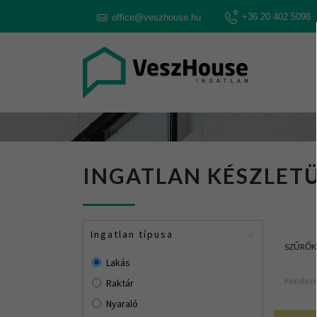
+36 20 402 5098
office@veszhouse.hu
INGATLAN KÉSZLETÜ
Ingatlan típusa
SZŰRŐK
Lakás
Rendezé
Raktár
Nyaraló