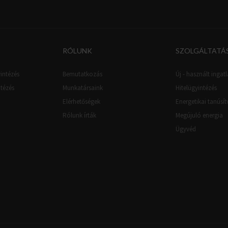
RÓLUNK
SZOLGÁLTATÁ
intézés
Bemutatkozás
Új - használt ingatl
ntézés
Munkatársaink
Hitelügyintézés
Elérhetőségek
Energetikai tanúsí
Rólunk írták
Megújuló energia
Ügyvéd