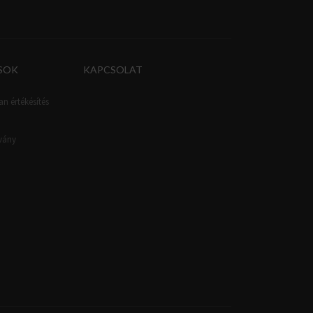
SOK
KAPCSOLAT
an értékésítés
tvány