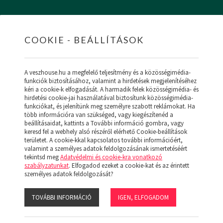
COOKIE - BEÁLLÍTÁSOK
HOME
INGATLANOK
HITEL
RÓLUNK
SZ
A veszhouse.hu a megfelelő teljesítmény és a közösségimédia-
funkciók biztosításához, valamint a hirdetések megjelenítéséhez
kéri a cookie-k elfogadását. A harmadik felek közösségimédia- és
hirdetési cookie-jai használatával biztosítunk közösségimédia-
funkciókat, és jelenítünk meg személyre szabott reklámokat. Ha
ÚJ MENÜ
több információra van szükséged, vagy kiegészítenéd a
NK (19)
beállításaidat, kattints a További információ gombra, vagy
keresd fel a webhely alsó részéről elérhető Cookie-beállítások
területet. A cookie-kkal kapcsolatos további információért,
valamint a személyes adatok feldolgozásának ismertetéséért
tekintsd meg
Adatvédelmi és cookie-kra vonatkozó
szabályzatunkat
. Elfogadod ezeket a cookie-kat és az érintett
:
személyes adatok feldolgozását?
LAKÁS
NAPELEMES
FELÚJÍTANDÓ
TOVÁBBI INFORMÁCIÓ
IGEN, ELFOGADOM
s:
Ár
Népszerű
Megjelenítve: 1-24
Összesen: 0 db ingatlan