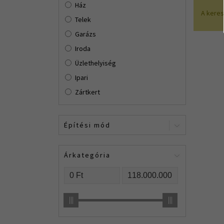
Ház
A kere
Telek
Garázs
Iroda
Üzlethelyiség
Ipari
Zártkert
Építési mód
Tégla
Árkategória
Kerámia
Vegyes Falazat
Panel
Csúsztatott Zsalus