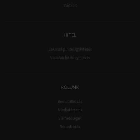
Zártkert
HITEL
Lakossági hitelügyintézés
Vállalati hitelügyintézés
RÓLUNK
Bemutatkozás
Munkatársaink
Elérhetőségek
Rólunk írták