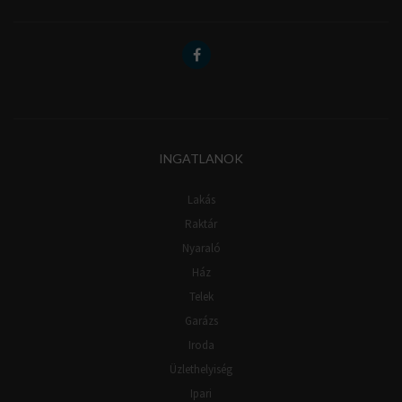
INGATLANOK
Lakás
Raktár
Nyaraló
Ház
Telek
Garázs
Iroda
Üzlethelyiség
Ipari