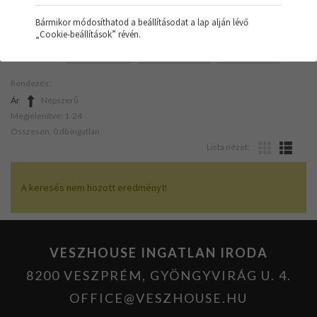
Bármikor módosíthatod a beállításodat a lap alján lévő
„Cookie-beállítások” révén.
SZŰRŐK:
NYARALÓ
NAPELEMES
KÖZEPES
Rendezés:
Ár
Népszerű
Megjelenítve: 1-24
Összesen: 0 db ingatlan
Lista nézet:
A keresés nem hozott eredményt!
VESZHOUSE INGATLAN IRODA
8200 VESZPRÉM, GYÖNGYVIRÁG U. 4.
OFFICE@VESZHOUSE.HU