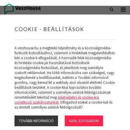
+36 20 402 5098
office@veszhouse.hu
COOKIE - BEÁLLÍTÁSOK
A veszhouse.hu a megfelelő teljesítmény és a közösségimédia-
funkciók biztosításához, valamint a hirdetések megjelenítéséhez
kéri a cookie-k elfogadását. A harmadik felek közösségimédia-
és hirdetési cookie-jai használatával biztosítunk
közösségimédia-funkciókat, és jelenítünk meg személyre
szabott reklámokat. Ha több információra van szükséged, vagy
kiegészítenéd a beállításaidat, kattints a További információ
gombra, vagy keresd fel a webhely alsó részéről elérhető Cookie-
INGATLAN KÉSZLETÜNK
beállítások területet. A cookie-kkal kapcsolatos további
információért, valamint a személyes adatok feldolgozásának
ismertetéséért tekintsd meg
Adatvédelmi és cookie-kra
(19)
vonatkozó szabályzatunkat
. Elfogadod ezeket a cookie-kat és
az érintett személyes adatok feldolgozását?
TOVÁBBI INFORMÁCIÓ
IGEN, ELFOGADOM
Szűrő megjelenítése