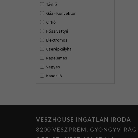
Távhő
Gáz - Konvektor
Cirkó
Hőszivattyú
Elektromos
Cserépkályha
Napelemes
Vegyes
Kandalló
VESZHOUSE INGATLAN IRODA
8200 VESZPRÉM, GYÖNGYVIRÁG U