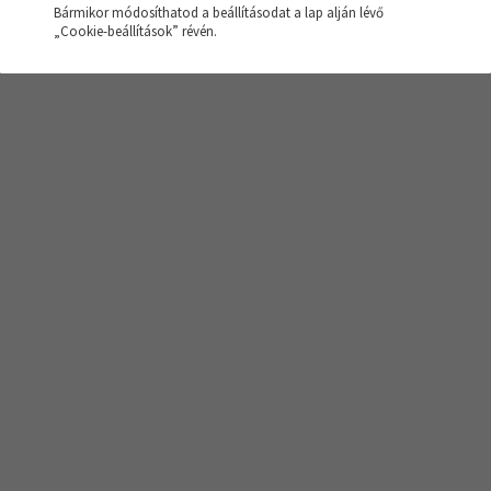
Bármikor módosíthatod a beállításodat a lap alján lévő
sés nem hozott eredményt!
„Cookie-beállítások” révén.