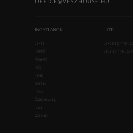
OFFICE@VESZHOUSE.HU
INGATLANOK
HITEL
Lakás
Lakossági hitelügy
Raktár
Vállalati hitelügyi
Nyaraló
Ház
Telek
Garázs
Iroda
Üzlethelyiség
Ipari
Zártkert