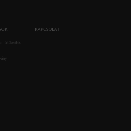
SOK
KAPCSOLAT
an értékésítés
tvány