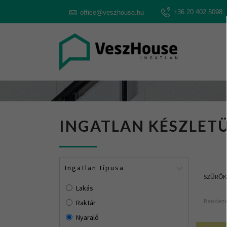
+36 20 402 5098
office@veszhouse.hu
INGATLAN KÉSZLETÜ
Ingatlan típusa
SZŰRŐK
Lakás
Rendezé
Raktár
Nyaraló