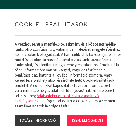
COOKIE - BEÁLLÍTÁSOK
HOME
INGATLANOK
HITEL
RÓLUNK
SZ
A veszhouse.hu a megfelelő teljesítmény és a közösségimédia-
funkciók biztosításához, valamint a hirdetések megjelenítéséhez
kéri a cookie-k elfogadását. A harmadik felek közösségimédia- és
hirdetési cookie-jai használatával biztosítunk közösségimédia-
funkciókat, és jelenítünk meg személyre szabott reklámokat. Ha
ÚJ MENÜ
több információra van szükséged, vagy kiegészítenéd a
NK (19)
beállításaidat, kattints a További információ gombra, vagy
keresd fel a webhely alsó részéről elérhető Cookie-beállítások
területet. A cookie-kkal kapcsolatos további információért,
valamint a személyes adatok feldolgozásának ismertetéséért
tekintsd meg
Adatvédelmi és cookie-kra vonatkozó
szabályzatunkat
. Elfogadod ezeket a cookie-kat és az érintett
:
személyes adatok feldolgozását?
NYARALÓ
KÖZEPES
TOVÁBBI INFORMÁCIÓ
IGEN, ELFOGADOM
s:
Ár
Népszerű
Megjelenítve: 1-24
Összesen: 0 db ingatlan