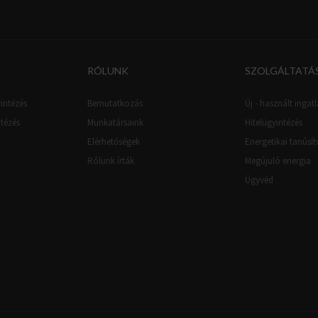
RÓLUNK
SZOLGÁLTATÁ
intézés
Bemutatkozás
Új - használt ingatl
ntézés
Munkatársaink
Hitelügyintézés
Elérhetőségek
Energetikai tanúsí
Rólunk írták
Megújuló energia
Ügyvéd