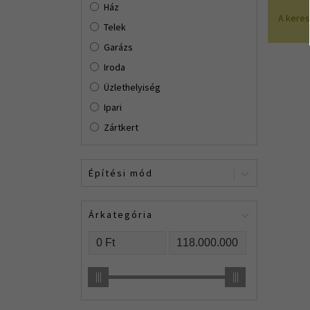
Ház
A kere
Telek
Garázs
Iroda
Üzlethelyiség
Ipari
Zártkert
Építési mód
Árkategória