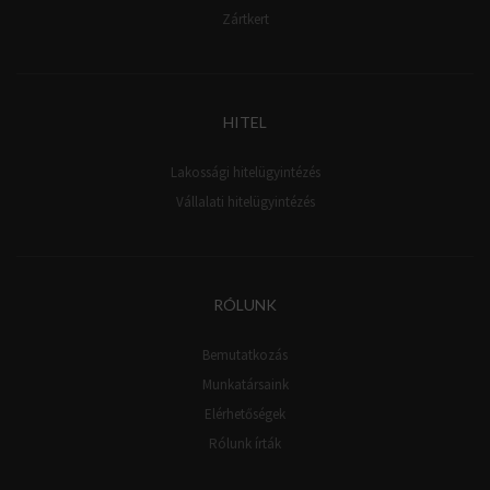
Zártkert
HITEL
Lakossági hitelügyintézés
Vállalati hitelügyintézés
RÓLUNK
Bemutatkozás
Munkatársaink
Elérhetőségek
Rólunk írták