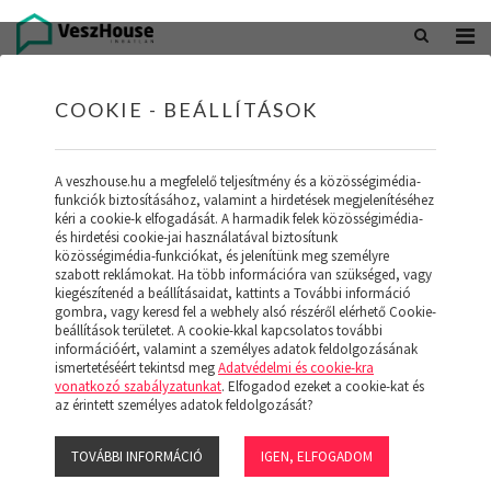
+36 20 402 5098
office@veszhouse.hu
COOKIE - BEÁLLÍTÁSOK
A veszhouse.hu a megfelelő teljesítmény és a közösségimédia-
funkciók biztosításához, valamint a hirdetések megjelenítéséhez
kéri a cookie-k elfogadását. A harmadik felek közösségimédia-
és hirdetési cookie-jai használatával biztosítunk
közösségimédia-funkciókat, és jelenítünk meg személyre
szabott reklámokat. Ha több információra van szükséged, vagy
kiegészítenéd a beállításaidat, kattints a További információ
gombra, vagy keresd fel a webhely alsó részéről elérhető Cookie-
INGATLAN KÉSZLETÜNK
beállítások területet. A cookie-kkal kapcsolatos további
információért, valamint a személyes adatok feldolgozásának
ismertetéséért tekintsd meg
Adatvédelmi és cookie-kra
(19)
vonatkozó szabályzatunkat
. Elfogadod ezeket a cookie-kat és
az érintett személyes adatok feldolgozását?
TOVÁBBI INFORMÁCIÓ
IGEN, ELFOGADOM
Szűrő megjelenítése