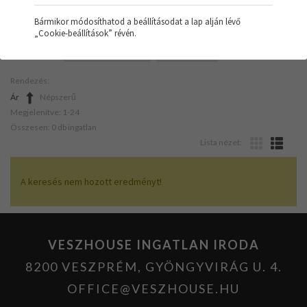
Bármikor módosíthatod a beállításodat a lap alján lévő
„Cookie-beállítások” révén.
SZŰRŐK:
ÜZLETHELYISÉG
KÖZEPES
Rendezés:
Ár
Népszerű
Megjelenítve: 1-24
Összesen: 0 db ingatlan
Lista nézet:
A keresés nem hozott eredményt!
VESZHOUSE INGATLAN IRODA
8200 VESZPRÉM, GYÖNGYVIRÁG U. 4.
OFFICE@VESZHOUSE.HU