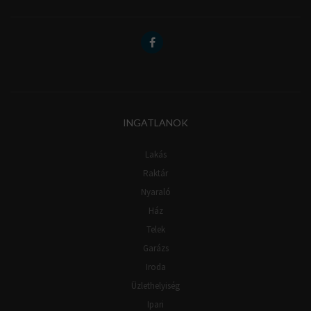
INGATLANOK
Lakás
Raktár
Nyaraló
Ház
Telek
Garázs
Iroda
Üzlethelyiség
Ipari