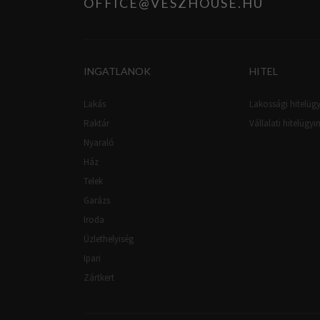
OFFICE@VESZHOUSE.HU
INGATLANOK
HITEL
Lakás
Lakossági hitelügy
Raktár
Vállalati hitelügyi
Nyaraló
Ház
Telek
Garázs
Iroda
Üzlethelyiség
Ipari
Zártkert