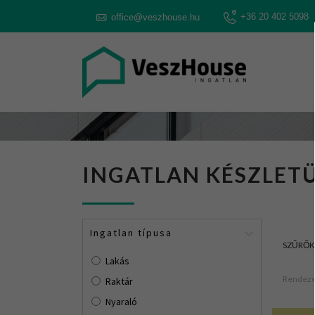
+36 20 402 5098
office@veszhouse.hu
INGATLAN KÉSZLETÜ
Ingatlan típusa
SZŰRŐK
Lakás
Rendezé
Raktár
Nyaraló