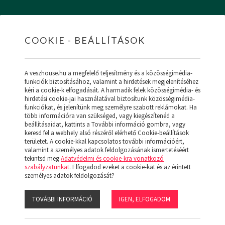
COOKIE - BEÁLLÍTÁSOK
HOME
INGATLANOK
HITEL
RÓLUNK
SZ
A veszhouse.hu a megfelelő teljesítmény és a közösségimédia-
funkciók biztosításához, valamint a hirdetések megjelenítéséhez
kéri a cookie-k elfogadását. A harmadik felek közösségimédia- és
hirdetési cookie-jai használatával biztosítunk közösségimédia-
funkciókat, és jelenítünk meg személyre szabott reklámokat. Ha
ÚJ MENÜ
több információra van szükséged, vagy kiegészítenéd a
NK (19)
beállításaidat, kattints a További információ gombra, vagy
keresd fel a webhely alsó részéről elérhető Cookie-beállítások
területet. A cookie-kkal kapcsolatos további információért,
valamint a személyes adatok feldolgozásának ismertetéséért
tekintsd meg
Adatvédelmi és cookie-kra vonatkozó
szabályzatunkat
. Elfogadod ezeket a cookie-kat és az érintett
:
személyes adatok feldolgozását?
GARÁZS
TÁVHŐ
SZERKEZETKÉSZ
TOVÁBBI INFORMÁCIÓ
IGEN, ELFOGADOM
s:
Ár
Népszerű
Megjelenítve: 1-24
Összesen: 0 db ingatlan