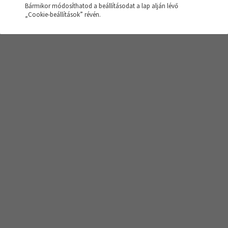
Bármikor módosíthatod a beállításodat a lap alján lévő
sés nem hozott eredményt!
„Cookie-beállítások” révén.