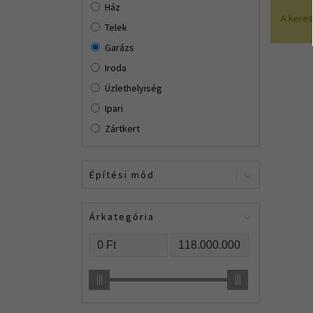
Ház
A kere
Telek
Garázs
Iroda
Üzlethelyiség
Ipari
Zártkert
Építési mód
Árkategória