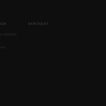
SOK
KAPCSOLAT
an értékésítés
tvány