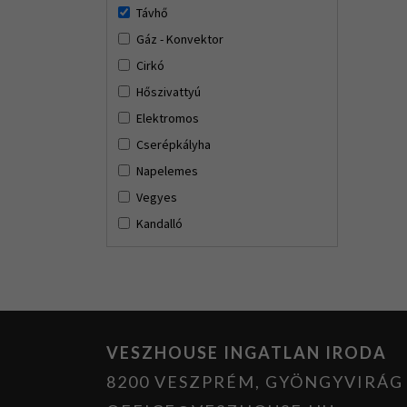
Távhő
Gáz - Konvektor
Cirkó
Hőszivattyú
Elektromos
Cserépkályha
Napelemes
Vegyes
Kandalló
VESZHOUSE INGATLAN IRODA
8200 VESZPRÉM, GYÖNGYVIRÁG U