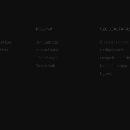
RÓLUNK
SZOLGÁLTATÁ
intézés
Bemutatkozás
Új - használt ingatl
ntézés
Munkatársaink
Hitelügyintézés
Elérhetőségek
Energetikai tanúsí
Rólunk írták
Megújuló energia
Ügyvéd