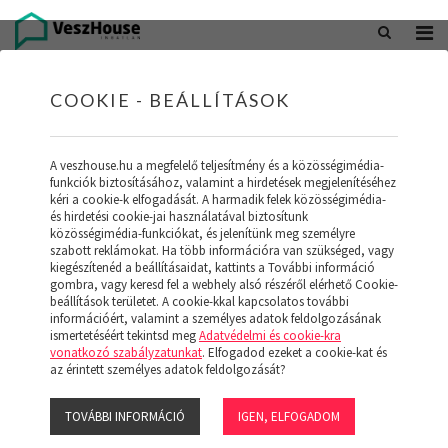
+36 20 402 5098
office@veszhouse.hu
COOKIE - BEÁLLÍTÁSOK
A veszhouse.hu a megfelelő teljesítmény és a közösségimédia-
funkciók biztosításához, valamint a hirdetések megjelenítéséhez
kéri a cookie-k elfogadását. A harmadik felek közösségimédia-
és hirdetési cookie-jai használatával biztosítunk
közösségimédia-funkciókat, és jelenítünk meg személyre
szabott reklámokat. Ha több információra van szükséged, vagy
kiegészítenéd a beállításaidat, kattints a További információ
gombra, vagy keresd fel a webhely alsó részéről elérhető Cookie-
INGATLAN KÉSZLETÜNK
beállítások területet. A cookie-kkal kapcsolatos további
információért, valamint a személyes adatok feldolgozásának
ismertetéséért tekintsd meg
Adatvédelmi és cookie-kra
(19)
vonatkozó szabályzatunkat
. Elfogadod ezeket a cookie-kat és
az érintett személyes adatok feldolgozását?
TOVÁBBI INFORMÁCIÓ
IGEN, ELFOGADOM
Szűrő megjelenítése