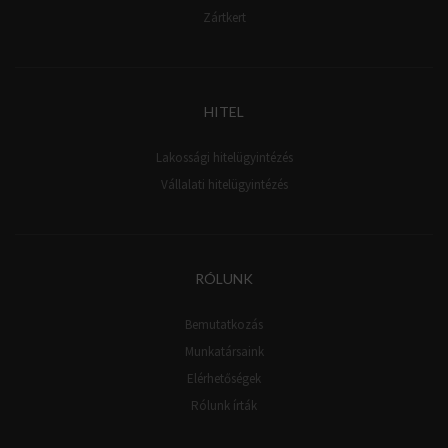
Zártkert
HITEL
Lakossági hitelügyintézés
Vállalati hitelügyintézés
RÓLUNK
Bemutatkozás
Munkatársaink
Elérhetőségek
Rólunk írták