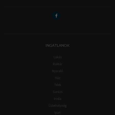
INGATLANOK
Lakás
Raktár
Nyaraló
Ház
Telek
Garázs
Iroda
Üzlethelyiség
Ipari