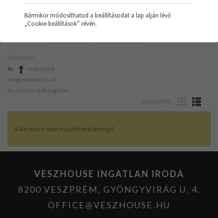
Bármikor módosíthatod a beállításodat a lap alján lévő
„Cookie-beállítások” révén.
SZŰRŐK:
NYARALÓ
KANDALLÓ
Rendezés:
Ár
Népszerű
Megjelenítve: 1-24
Összesen: 0 db ingatlan
Lista nézet:
A keresés nem hozott eredményt!
VESZHOUSE INGATLAN IRODA
8200 VESZPRÉM, GYÖNGYVIRÁG U. 4.
OFFICE@VESZHOUSE.HU