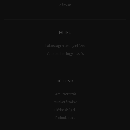
Zártkert
HITEL
Lakossági hitelügyintézés
Vállalati hitelügyintézés
RÓLUNK
Bemutatkozás
Munkatársaink
Elérhetőségek
Rólunk írták