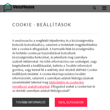
+36 20 402 5098
office@veszhouse.hu
COOKIE - BEÁLLÍTÁSOK
A veszhouse.hu a megfelelő teljesítmény és a közösségimédia-
funkciók biztosításához, valamint a hirdetések megjelenítéséhez
kéri a cookie-k elfogadását. A harmadik felek közösségimédia-
és hirdetési cookie-jai használatával biztosítunk
közösségimédia-funkciókat, és jelenítünk meg személyre
szabott reklámokat. Ha több információra van szükséged, vagy
kiegészítenéd a beállításaidat, kattints a További információ
gombra, vagy keresd fel a webhely alsó részéről elérhető Cookie-
INGATLAN KÉSZLETÜNK
beállítások területet. A cookie-kkal kapcsolatos további
információért, valamint a személyes adatok feldolgozásának
ismertetéséért tekintsd meg
Adatvédelmi és cookie-kra
(19)
vonatkozó szabályzatunkat
. Elfogadod ezeket a cookie-kat és
az érintett személyes adatok feldolgozását?
TOVÁBBI INFORMÁCIÓ
IGEN, ELFOGADOM
Szűrő megjelenítése