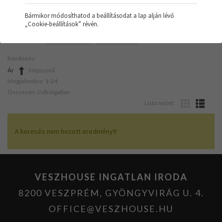
Bármikor módosíthatod a beállításodat a lap alján lévő
„Cookie-beállítások” révén.
SZŰRŐK:
NYARALÓ
VEGYES
Rendezés:
Ár
Népszerű
Megjelenítve: 1-24
Összesen: 0 db ingatlan
Lista nézet:
A keresés nem hozott eredményt!
VESZHOUSE INGATLAN IRODA
8200 VESZPRÉM, GYÖNGYVIRÁG U. 4.
OFFICE@VESZHOUSE.HU