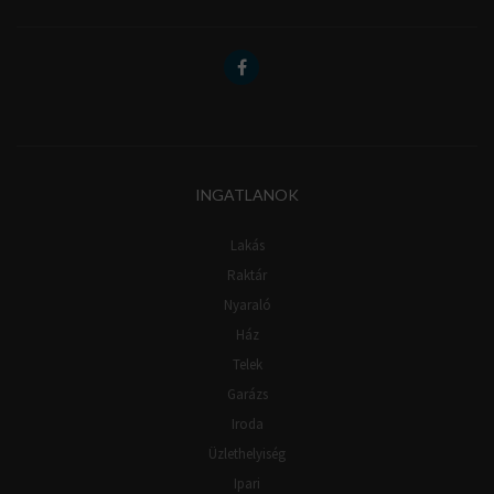
INGATLANOK
Lakás
Raktár
Nyaraló
Ház
Telek
Garázs
Iroda
Üzlethelyiség
Ipari