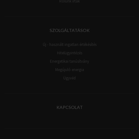
Rólunk írták
SZOLGÁLTATÁSOK
Új - használt ingatlan értékésítés
Hitelügyintézés
Energetikai tanúsítvány
Megújuló energia
Ügyvéd
KAPCSOLAT