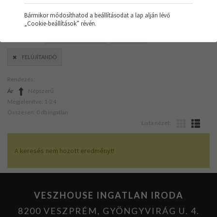
Bármikor módosíthatod a beállításodat a lap alján lévő
„Cookie-beállítások” révén.
SZŰRŐK:
ÜZLETHELYISÉG
TÖMB
FELÚJÍTANDÓ
Rendezés:
Ár
Népszerű
Megjelenítve: 1-24
Összesen: 0 db ingatlan
Lista nézet:
A keresés nem hozott eredményt!
VESZHOUSE INGATLAN IRODA
8200 VESZPRÉM, GYÖNGYVIRÁG U. 4.