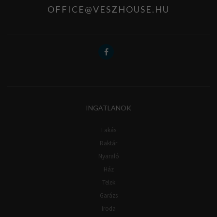
OFFICE@VESZHOUSE.HU
INGATLANOK
Lakás
Raktár
Nyaraló
Ház
Telek
Garázs
Iroda