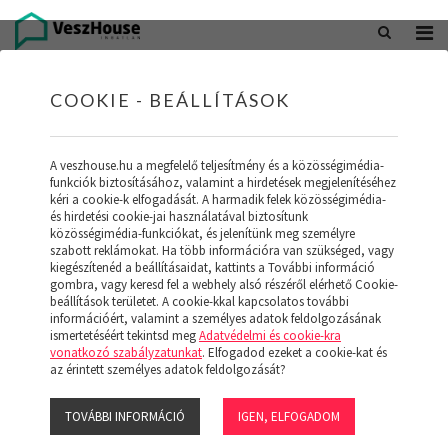
+36 20 402 5098
office@veszhouse.hu
COOKIE - BEÁLLÍTÁSOK
A veszhouse.hu a megfelelő teljesítmény és a közösségimédia-
funkciók biztosításához, valamint a hirdetések megjelenítéséhez
kéri a cookie-k elfogadását. A harmadik felek közösségimédia-
és hirdetési cookie-jai használatával biztosítunk
közösségimédia-funkciókat, és jelenítünk meg személyre
szabott reklámokat. Ha több információra van szükséged, vagy
kiegészítenéd a beállításaidat, kattints a További információ
gombra, vagy keresd fel a webhely alsó részéről elérhető Cookie-
INGATLAN KÉSZLETÜNK
beállítások területet. A cookie-kkal kapcsolatos további
információért, valamint a személyes adatok feldolgozásának
ismertetéséért tekintsd meg
Adatvédelmi és cookie-kra
(19)
vonatkozó szabályzatunkat
. Elfogadod ezeket a cookie-kat és
az érintett személyes adatok feldolgozását?
TOVÁBBI INFORMÁCIÓ
IGEN, ELFOGADOM
Szűrő megjelenítése