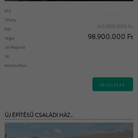
853
Tihany
117.000.000 Ft
Ház
98.900.000 Ft
Tégla
Jó Állapotú
38
Hőszivattyú
RÉSZLETEK
ÚJ ÉPÍTÉSŰ CSALÁDI HÁZ..