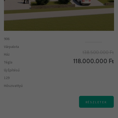
906
Várpalota
138.500.000 Ft
Ház
118.000.000 Ft
Tégla
Új Építésű
129
Hőszivattyú
RÉSZLETEK