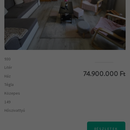
930
Litér
74.900.000 Ft
Ház
Tégla
Közepes
149
Hőszivattyú
RÉSZLETEK