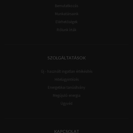
Bemutatkozás
Munkatársaink
Elérhetőségek
Rólunk írták
SZOLGÁLTATÁSOK
Új - használt ingatlan értékésítés
Hitelügyintézés
Energetikai tanúsítvány
Megújuló energia
Ügyvéd
KAPCSOLAT