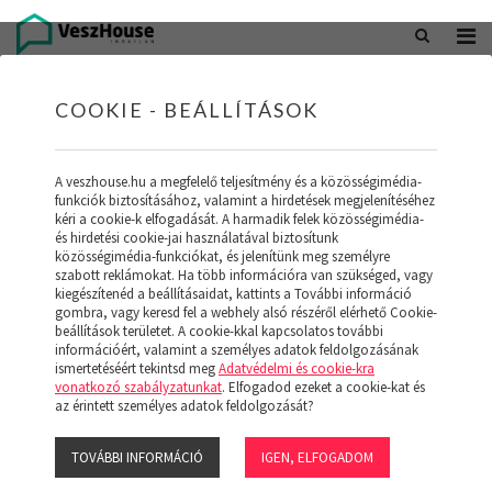
+36 20 402 5098
office@veszhouse.hu
COOKIE - BEÁLLÍTÁSOK
A veszhouse.hu a megfelelő teljesítmény és a közösségimédia-
funkciók biztosításához, valamint a hirdetések megjelenítéséhez
kéri a cookie-k elfogadását. A harmadik felek közösségimédia-
és hirdetési cookie-jai használatával biztosítunk
közösségimédia-funkciókat, és jelenítünk meg személyre
szabott reklámokat. Ha több információra van szükséged, vagy
kiegészítenéd a beállításaidat, kattints a További információ
gombra, vagy keresd fel a webhely alsó részéről elérhető Cookie-
INGATLAN KÉSZLETÜNK
beállítások területet. A cookie-kkal kapcsolatos további
információért, valamint a személyes adatok feldolgozásának
ismertetéséért tekintsd meg
Adatvédelmi és cookie-kra
(19)
vonatkozó szabályzatunkat
. Elfogadod ezeket a cookie-kat és
az érintett személyes adatok feldolgozását?
TOVÁBBI INFORMÁCIÓ
IGEN, ELFOGADOM
Szűrő megjelenítése