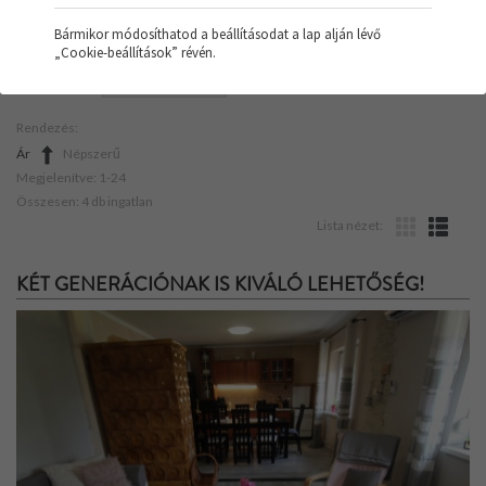
Bármikor módosíthatod a beállításodat a lap alján lévő
„Cookie-beállítások” révén.
SZŰRŐK:
HŐSZIVATTYÚ
Rendezés:
Ár
Népszerű
Megjelenítve: 1-24
Összesen: 4 db ingatlan
Lista nézet:
KÉT GENERÁCIÓNAK IS KIVÁLÓ LEHETŐSÉG!