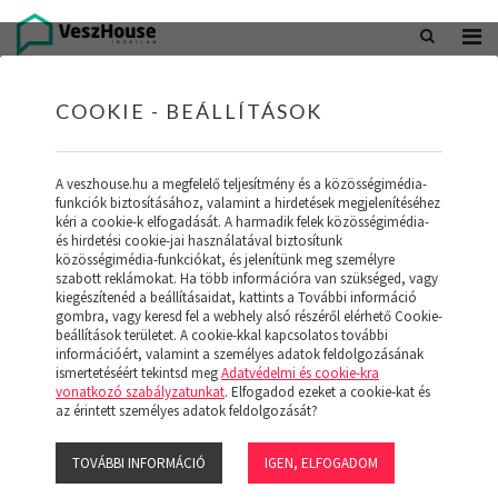
+36 20 402 5098
office@veszhouse.hu
COOKIE - BEÁLLÍTÁSOK
A veszhouse.hu a megfelelő teljesítmény és a közösségimédia-
funkciók biztosításához, valamint a hirdetések megjelenítéséhez
kéri a cookie-k elfogadását. A harmadik felek közösségimédia-
és hirdetési cookie-jai használatával biztosítunk
közösségimédia-funkciókat, és jelenítünk meg személyre
szabott reklámokat. Ha több információra van szükséged, vagy
kiegészítenéd a beállításaidat, kattints a További információ
gombra, vagy keresd fel a webhely alsó részéről elérhető Cookie-
INGATLAN KÉSZLETÜNK
beállítások területet. A cookie-kkal kapcsolatos további
információért, valamint a személyes adatok feldolgozásának
ismertetéséért tekintsd meg
Adatvédelmi és cookie-kra
(19)
vonatkozó szabályzatunkat
. Elfogadod ezeket a cookie-kat és
az érintett személyes adatok feldolgozását?
TOVÁBBI INFORMÁCIÓ
IGEN, ELFOGADOM
Szűrő megjelenítése