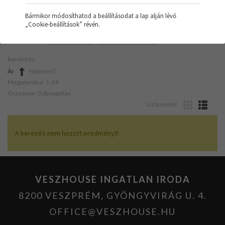
Bármikor módosíthatod a beállításodat a lap alján lévő
„Cookie-beállítások” révén.
SZŰRŐK:
NYARALÓ
HŐSZIVATTYÚ
Rendezés:
Ár
Népszerű
Megjelenítve: 1-24
Összesen: 0 db ingatlan
Lista nézet:
A keresés nem hozott eredményt!
VESZHOUSE INGATLAN IRODA
8200 VESZPRÉM, GYÖNGYVIRÁG U. 4.
OFFICE@VESZHOUSE.HU