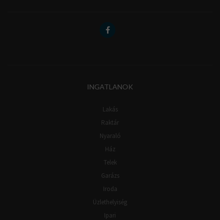
INGATLANOK
Lakás
Raktár
Nyaraló
Ház
Telek
Garázs
Iroda
Üzlethelyiség
Ipari