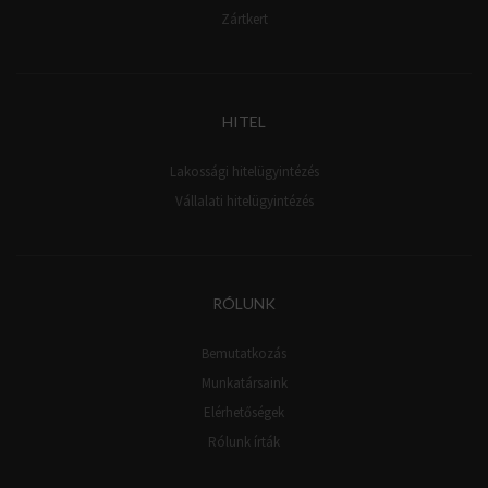
Zártkert
HITEL
Lakossági hitelügyintézés
Vállalati hitelügyintézés
RÓLUNK
Bemutatkozás
Munkatársaink
Elérhetőségek
Rólunk írták