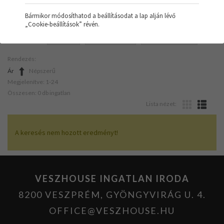
Bármikor módosíthatod a beállításodat a lap alján lévő
„Cookie-beállítások” révén.
SZŰRŐK:
IPARI
NAPELEMES
FELÚJÍTANDÓ
Rendezés:
Ár
Népszerű
Megjelenítve: 1-24
Összesen: 0 db ingatlan
Lista nézet:
A keresés nem hozott eredményt!
VESZHOUSE INGATLAN IRODA
8200 VESZPRÉM, GYÖNGYVIRÁG U. 4.
OFFICE@VESZHOUSE.HU