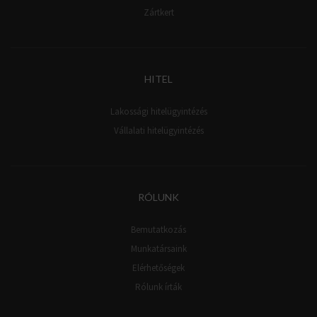
Zártkert
HITEL
Lakossági hitelügyintézés
Vállalati hitelügyintézés
RÓLUNK
Bemutatkozás
Munkatársaink
Elérhetőségek
Rólunk írták