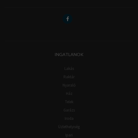
INGATLANOK
Lakás
Raktár
Nyaraló
Ház
Telek
Garázs
Iroda
Üzlethelyiség
Ipari