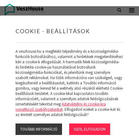
+36 20 402 5098
office@veszhouse.hu
COOKIE - BEÁLLÍTÁSOK
A veszhouse.hu a megfelelő teljesítmény és a közösségimédia-
funkciók biztosításához, valamint a hirdetések megjelenítéséhez
kéri a cookie-k elfogadását. A harmadik felek közösségimédia-
és hirdetési cookie-jai használatával biztosítunk
közösségimédia-funkciókat, és jelenítünk meg személyre
szabott reklámokat. Ha több információra van szükséged, vagy
kiegészítenéd a beállításaidat, kattints a További információ
gombra, vagy keresd fel a webhely alsó részéről elérhető Cookie-
INGATLAN KÉSZLETÜNK
beállítások területet. A cookie-kkal kapcsolatos további
információért, valamint a személyes adatok feldolgozásának
ismertetéséért tekintsd meg
Adatvédelmi és cookie-kra
(19)
vonatkozó szabályzatunkat
. Elfogadod ezeket a cookie-kat és
az érintett személyes adatok feldolgozását?
TOVÁBBI INFORMÁCIÓ
IGEN, ELFOGADOM
Szűrő megjelenítése