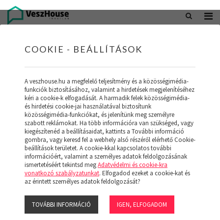
+36 20 402 5098
office@veszhouse.hu
COOKIE - BEÁLLÍTÁSOK
A veszhouse.hu a megfelelő teljesítmény és a közösségimédia-
funkciók biztosításához, valamint a hirdetések megjelenítéséhez
kéri a cookie-k elfogadását. A harmadik felek közösségimédia-
és hirdetési cookie-jai használatával biztosítunk
közösségimédia-funkciókat, és jelenítünk meg személyre
szabott reklámokat. Ha több információra van szükséged, vagy
kiegészítenéd a beállításaidat, kattints a További információ
gombra, vagy keresd fel a webhely alsó részéről elérhető Cookie-
INGATLAN KÉSZLETÜNK
beállítások területet. A cookie-kkal kapcsolatos további
információért, valamint a személyes adatok feldolgozásának
ismertetéséért tekintsd meg
Adatvédelmi és cookie-kra
(19)
vonatkozó szabályzatunkat
. Elfogadod ezeket a cookie-kat és
az érintett személyes adatok feldolgozását?
TOVÁBBI INFORMÁCIÓ
IGEN, ELFOGADOM
Szűrő megjelenítése