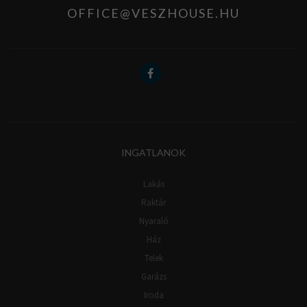
OFFICE@VESZHOUSE.HU
INGATLANOK
Lakás
Raktár
Nyaraló
Ház
Telek
Garázs
Iroda