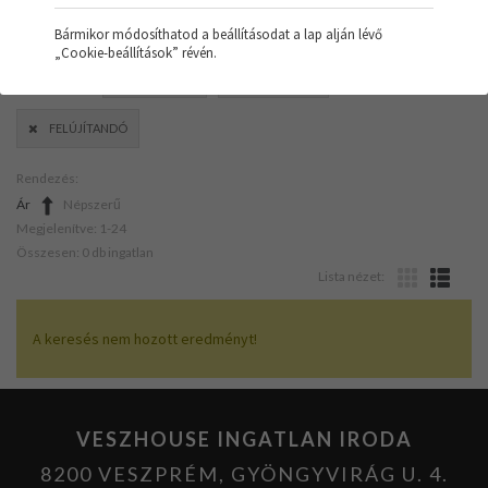
Bármikor módosíthatod a beállításodat a lap alján lévő
„Cookie-beállítások” révén.
SZŰRŐK:
ZÁRTKERT
NAPELEMES
FELÚJÍTANDÓ
Rendezés:
Ár
Népszerű
Megjelenítve: 1-24
Összesen: 0 db ingatlan
Lista nézet:
A keresés nem hozott eredményt!
VESZHOUSE INGATLAN IRODA
8200 VESZPRÉM, GYÖNGYVIRÁG U. 4.