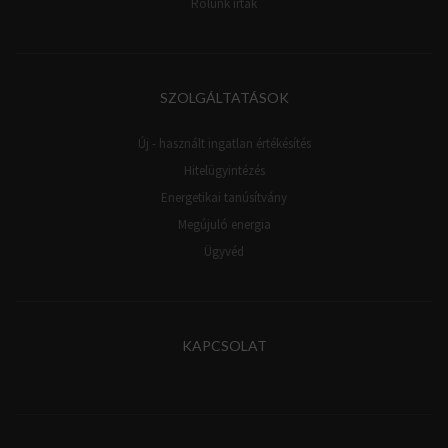
Rólunk írták
SZOLGÁLTATÁSOK
Új - használt ingatlan értékésítés
Hitelügyintézés
Energetikai tanúsítvány
Megújuló energia
Ügyvéd
KAPCSOLAT