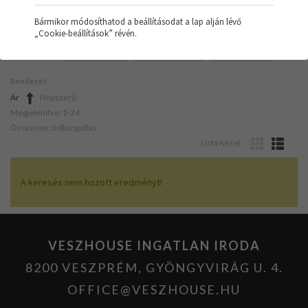
Bármikor módosíthatod a beállításodat a lap alján lévő
„Cookie-beállítások” révén.
SZŰRŐK:
NYARALÓ
NAPELEMES
KÖZEPES
Rendezés:
Ár
Népszerű
Megjelenítve: 1-24
Összesen: 0 db ingatlan
Lista nézet:
A keresés nem hozott eredményt!
VESZHOUSE INGATLAN IRODA
8200 VESZPRÉM, GYÖNGYVIRÁG U. 4.
OFFICE@VESZHOUSE.HU