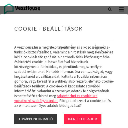
+36 20 402 5098
office@veszhouse.hu
COOKIE - BEÁLLÍTÁSOK
A veszhouse.hu a megfelelő teljesítmény és a közösségimédia-
funkciók biztosításához, valamint a hirdetések megjelenítéséhez
kéri a cookie-k elfogadását. A harmadik felek közösségimédia-
és hirdetési cookie-jai használatával biztosítunk
közösségimédia-funkciókat, és jelenítünk meg személyre
szabott reklámokat. Ha több információra van szükséged, vagy
kiegészítenéd a beállításaidat, kattints a További információ
gombra, vagy keresd fel a webhely alsó részéről elérhető Cookie-
INGATLAN KÉSZLETÜNK
beállítások területet. A cookie-kkal kapcsolatos további
információért, valamint a személyes adatok feldolgozásának
ismertetéséért tekintsd meg
Adatvédelmi és cookie-kra
(19)
vonatkozó szabályzatunkat
. Elfogadod ezeket a cookie-kat és
az érintett személyes adatok feldolgozását?
TOVÁBBI INFORMÁCIÓ
IGEN, ELFOGADOM
Szűrő megjelenítése