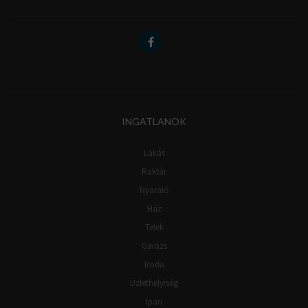
INGATLANOK
Lakás
Raktár
Nyaraló
Ház
Telek
Garázs
Iroda
Üzlethelyiség
Ipari