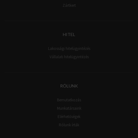
Zártkert
HITEL
Lakossági hitelügyintézés
Vállalati hitelügyintézés
RÓLUNK
Bemutatkozás
Munkatársaink
Elérhetőségek
Rólunk írták