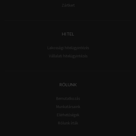
Zártkert
HITEL
Lakossági hitelügyintézés
Vállalati hitelügyintézés
RÓLUNK
Bemutatkozás
Munkatársaink
Elérhetőségek
Rólunk írták