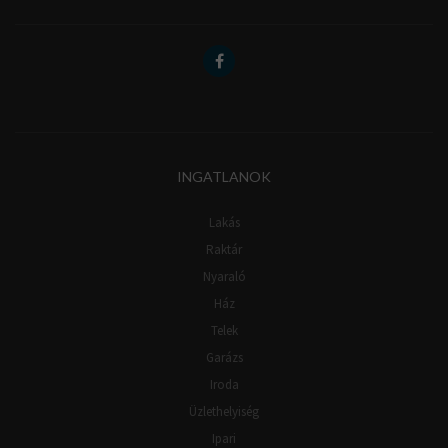
INGATLANOK
Lakás
Raktár
Nyaraló
Ház
Telek
Garázs
Iroda
Üzlethelyiség
Ipari