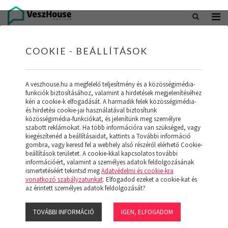
+36 20 402 5098
office@veszhouse.hu
COOKIE - BEÁLLÍTÁSOK
A veszhouse.hu a megfelelő teljesítmény és a közösségimédia-
funkciók biztosításához, valamint a hirdetések megjelenítéséhez
kéri a cookie-k elfogadását. A harmadik felek közösségimédia-
és hirdetési cookie-jai használatával biztosítunk
közösségimédia-funkciókat, és jelenítünk meg személyre
szabott reklámokat. Ha több információra van szükséged, vagy
kiegészítenéd a beállításaidat, kattints a További információ
gombra, vagy keresd fel a webhely alsó részéről elérhető Cookie-
INGATLAN KÉSZLETÜNK
beállítások területet. A cookie-kkal kapcsolatos további
információért, valamint a személyes adatok feldolgozásának
ismertetéséért tekintsd meg
Adatvédelmi és cookie-kra
(19)
vonatkozó szabályzatunkat
. Elfogadod ezeket a cookie-kat és
az érintett személyes adatok feldolgozását?
TOVÁBBI INFORMÁCIÓ
IGEN, ELFOGADOM
Szűrő megjelenítése