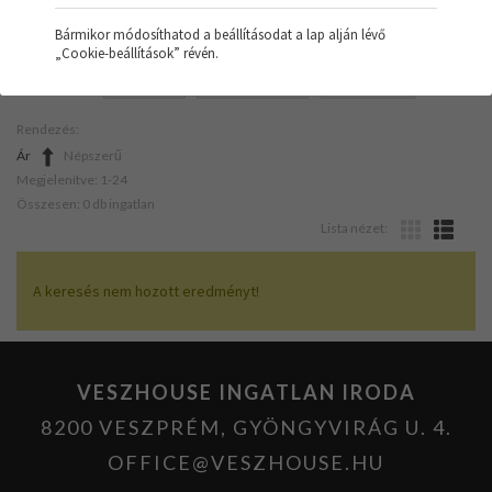
Bármikor módosíthatod a beállításodat a lap alján lévő
„Cookie-beállítások” révén.
SZŰRŐK:
IRODA
NAPELEMES
KÖZEPES
Rendezés:
Ár
Népszerű
Megjelenítve: 1-24
Összesen: 0 db ingatlan
Lista nézet:
A keresés nem hozott eredményt!
VESZHOUSE INGATLAN IRODA
8200 VESZPRÉM, GYÖNGYVIRÁG U. 4.
OFFICE@VESZHOUSE.HU