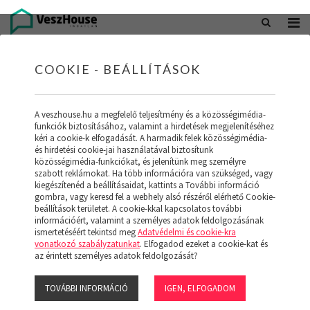
+36 20 402 5098
office@veszhouse.hu
COOKIE - BEÁLLÍTÁSOK
A veszhouse.hu a megfelelő teljesítmény és a közösségimédia-
funkciók biztosításához, valamint a hirdetések megjelenítéséhez
kéri a cookie-k elfogadását. A harmadik felek közösségimédia-
és hirdetési cookie-jai használatával biztosítunk
közösségimédia-funkciókat, és jelenítünk meg személyre
szabott reklámokat. Ha több információra van szükséged, vagy
kiegészítenéd a beállításaidat, kattints a További információ
gombra, vagy keresd fel a webhely alsó részéről elérhető Cookie-
INGATLAN KÉSZLETÜNK
beállítások területet. A cookie-kkal kapcsolatos további
információért, valamint a személyes adatok feldolgozásának
ismertetéséért tekintsd meg
Adatvédelmi és cookie-kra
(19)
vonatkozó szabályzatunkat
. Elfogadod ezeket a cookie-kat és
az érintett személyes adatok feldolgozását?
TOVÁBBI INFORMÁCIÓ
IGEN, ELFOGADOM
Szűrő megjelenítése