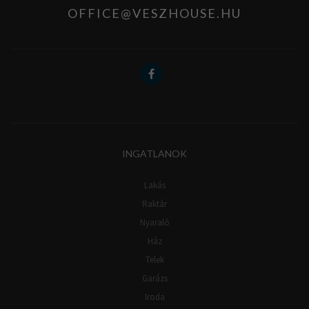
OFFICE@VESZHOUSE.HU
INGATLANOK
Lakás
Raktár
Nyaraló
Ház
Telek
Garázs
Iroda