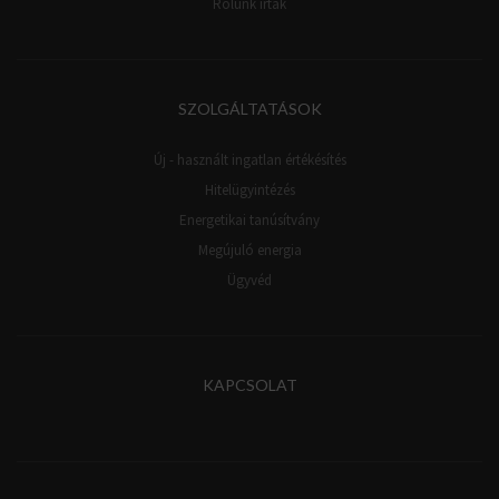
Rólunk írták
SZOLGÁLTATÁSOK
Új - használt ingatlan értékésítés
Hitelügyintézés
Energetikai tanúsítvány
Megújuló energia
Ügyvéd
KAPCSOLAT