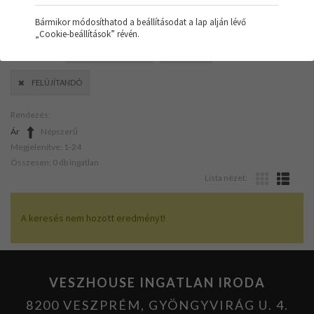
Bármikor módosíthatod a beállításodat a lap alján lévő
„Cookie-beállítások” révén.
SZŰRŐK:
ÜZLETHELYISÉG
TÖMB
FELÚJÍTANDÓ
Rendezés:
Ár
Népszerű
Megjelenítve: 1-24
Összesen: 0 db ingatlan
Lista nézet:
A keresés nem hozott eredményt!
VESZHOUSE INGATLAN IRODA
8200 VESZPRÉM, GYÖNGYVIRÁG U. 4.