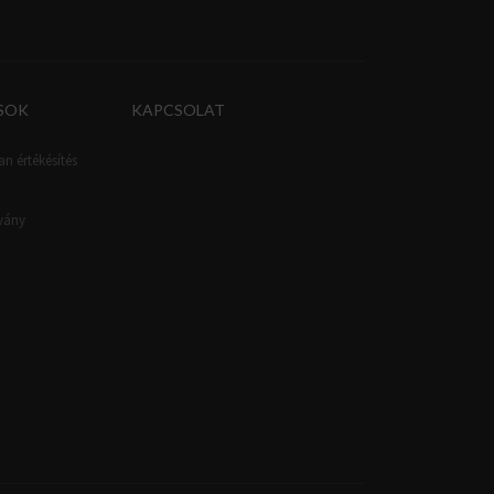
SOK
KAPCSOLAT
an értékésítés
tvány