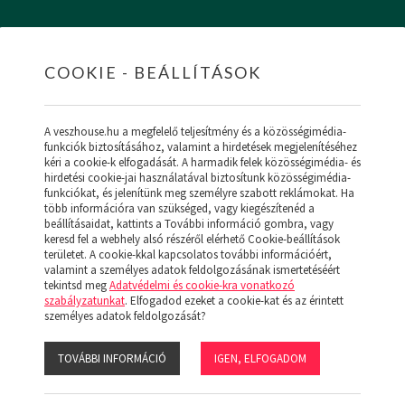
COOKIE - BEÁLLÍTÁSOK
HOME
INGATLANOK
HITEL
RÓLUNK
SZ
A veszhouse.hu a megfelelő teljesítmény és a közösségimédia-
funkciók biztosításához, valamint a hirdetések megjelenítéséhez
kéri a cookie-k elfogadását. A harmadik felek közösségimédia- és
hirdetési cookie-jai használatával biztosítunk közösségimédia-
funkciókat, és jelenítünk meg személyre szabott reklámokat. Ha
ÚJ MENÜ
több információra van szükséged, vagy kiegészítenéd a
NK (19)
beállításaidat, kattints a További információ gombra, vagy
keresd fel a webhely alsó részéről elérhető Cookie-beállítások
területet. A cookie-kkal kapcsolatos további információért,
valamint a személyes adatok feldolgozásának ismertetéséért
tekintsd meg
Adatvédelmi és cookie-kra vonatkozó
szabályzatunkat
. Elfogadod ezeket a cookie-kat és az érintett
:
személyes adatok feldolgozását?
IPARI
KÖZEPES
TOVÁBBI INFORMÁCIÓ
IGEN, ELFOGADOM
s:
Ár
Népszerű
Megjelenítve: 1-24
Összesen: 0 db ingatlan