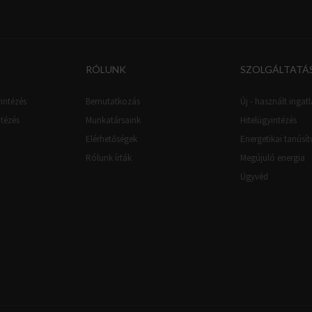
RÓLUNK
SZOLGÁLTATÁ
intézés
Bemutatkozás
Új - használt ingatl
ntézés
Munkatársaink
Hitelügyintézés
Elérhetőségek
Energetikai tanúsí
Rólunk írták
Megújuló energia
Ügyvéd