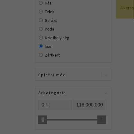
Ház
A kere
Telek
Garázs
Iroda
Üzlethelyiség
Ipari
Zártkert
Építési mód
Árkategória