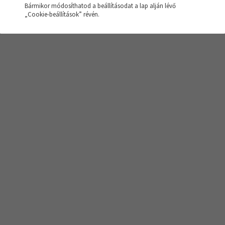
Bármikor módosíthatod a beállításodat a lap alján lévő
sés nem hozott eredményt!
„Cookie-beállítások” révén.