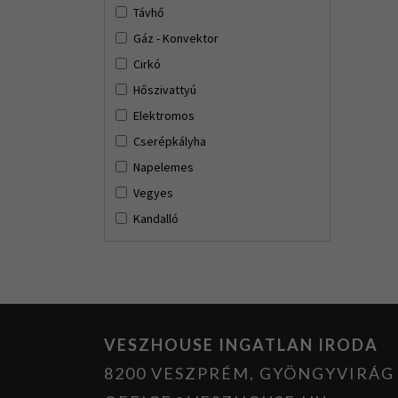
Távhő
Gáz - Konvektor
Cirkó
Hőszivattyú
Elektromos
Cserépkályha
Napelemes
Vegyes
Kandalló
VESZHOUSE INGATLAN IRODA
8200 VESZPRÉM, GYÖNGYVIRÁG U