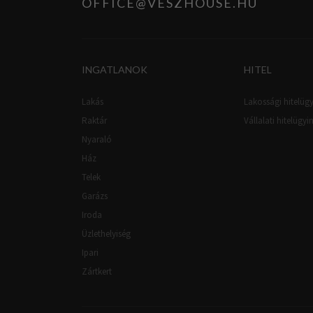
OFFICE@VESZHOUSE.HU
INGATLANOK
HITEL
Lakás
Lakossági hitelügy
Raktár
Vállalati hitelügyi
Nyaraló
Ház
Telek
Garázs
Iroda
Üzlethelyiség
Ipari
Zártkert